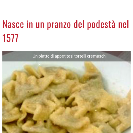
CREMASCO
OROSCOPO
Nasce in un pranzo del podestà nel
LA PIAZZA
1577
ANIMALI
NECROLOGI
Un piatto di appetitosi tortelli cremaschi
ACCEDI