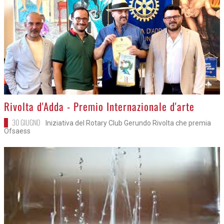
>
Rivolta d'Adda - Premio Internazionale d'arte
30 GIUGNO
Iniziativa del Rotary Club Gerundo Rivolta che premia
Ofsaess