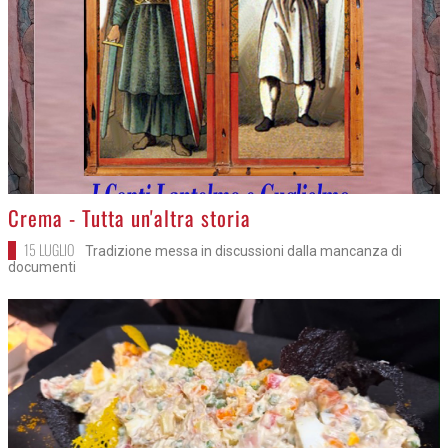
>
Crema - Tutta un'altra storia
15 LUGLIO
Tradizione messa in discussioni dalla mancanza di
documenti