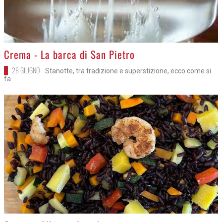
>
Crema - La barca di San Pietro
28 GIUGNO
Stanotte, tra tradizione e superstizione, ecco come si
fa
>