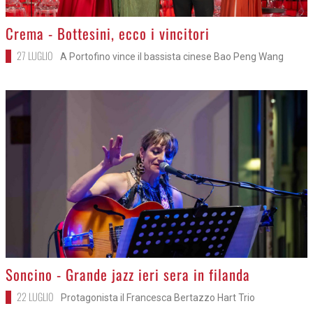
>
Crema - Bottesini, ecco i vincitori
27 LUGLIO
A Portofino vince il bassista cinese Bao Peng Wang
>
Soncino - Grande jazz ieri sera in filanda
22 LUGLIO
Protagonista il Francesca Bertazzo Hart Trio