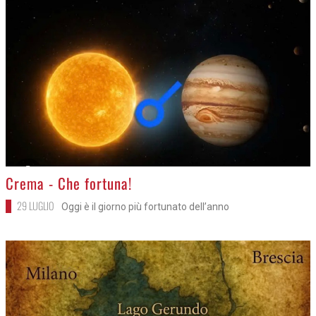
>
Crema - Che fortuna!
29 LUGLIO
Oggi è il giorno più fortunato dell’anno