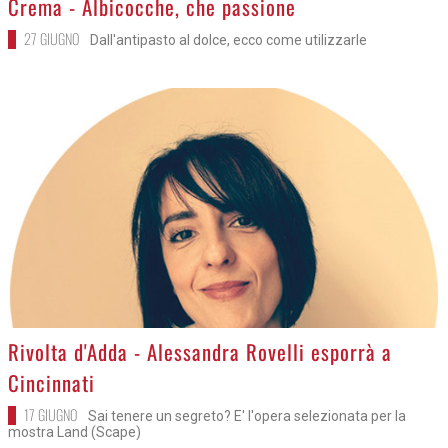
Crema - Albicocche, che passione
27 GIUGNO
Dall'antipasto al dolce, ecco come utilizzarle
>
Rivolta d'Adda - Alessandra Rovelli esporrà a
Cincinnati
17 GIUGNO
Sai tenere un segreto? E' l'opera selezionata per la
mostra Land (Scape)