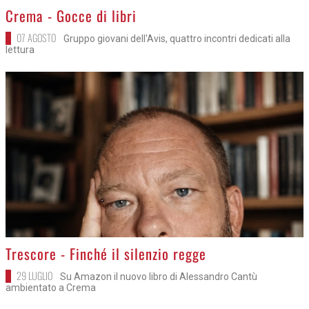
>
Crema - Gocce di libri
07 AGOSTO
Gruppo giovani dell'Avis, quattro incontri dedicati alla
lettura
>
Trescore - Finché il silenzio regge
29 LUGLIO
Su Amazon il nuovo libro di Alessandro Cantù
ambientato a Crema