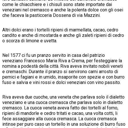
come le chiacchiere e i chisulì sono state importate dai
veneziani nel cremasco e anche la polenta dolce con gli osei
che faceva la pasticceria Dossena di via Mazzini.
Altri dolci erano i tortelli ripieni di marmellata, cacao, cedro
candito e anche di mostarda e anche gli zaleti ripieni di cedro
o scorza di limone e uvetta.
Nel 1577 ci fu un pranzo servito in casa del patrizio
veneziano Francesco Maria Riva a Crema, per festeggiare la
nomina a podestà della città. Riva aveva invitato nobili veneti
e cremaschi. Durante il pranzo si servirono carni arrosto di
pernici e fagiani e in umido, insaporite con spezie e con burro
fuso e salvia e vini rossi e dolci veneziani con vino passito.
Riva aveva due cuoche, una veneta che parlava solo il dialetto
veneziano e una cuoca cremasca che parlava solo in dialetto
cremasco. La cuoca veneta aveva fatto dei tortelli al forno,
ripieni di mandorle e cedro tritati e cacao, una volta cotti, li
fece assaggiare alla cuoca cremasca. La cuoca cremasca
intinse per puro caso un tortello in una soluzione di burro fuso