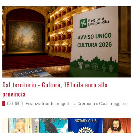
>
Dal territorio - Cultura, 181mila euro alla
provincia
03 LUGLIO
Finanziati sette progetti tra Cremona e Casalmaggiore