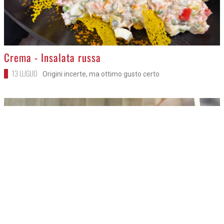
>
Crema - Insalata russa
13 LUGLIO
Origini incerte, ma ottimo gusto certo