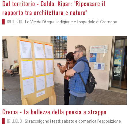
>
Dal territorio - Caldo, Kipar: "Ripensare il
rapporto tra architettura e natura"
09 LUGLIO
Le Vie dell'Acqua lodigiane e l'ospedale di Cremona
>
Crema - La bellezza della poesia a strappo
07 LUGLIO
Si raccolgono i testi; sabato e domenica l'esposizione