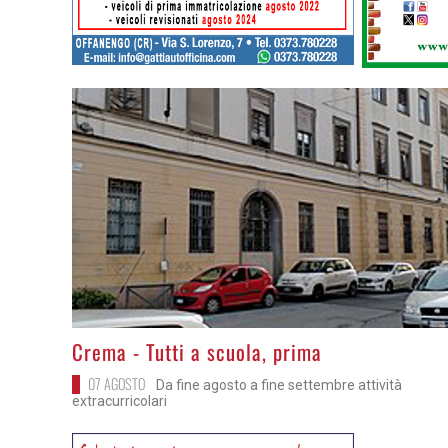
>
Crema - Tutti a scuola, prima
07 AGOSTO
Da fine agosto a fine settembre attività
extracurricolari