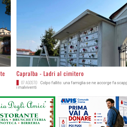
>
rte
Capralba - Ladri al cimitero
07 AGOSTO
Colpo fallito: una famiglia se ne accorge fa scap
i malviventi