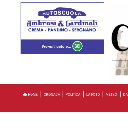
HOME
CRONACA
POLITICA
LA FOTO
METEO
DA