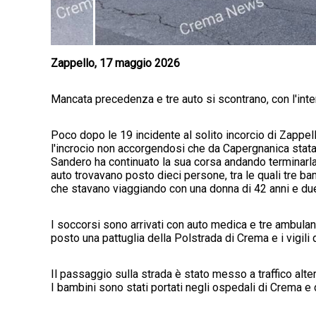
Zappello, 17 maggio 2026
Mancata precedenza e tre auto si scontrano, con l'int
Poco dopo le 19 incidente al solito incorcio di Zappe
l'incrocio non accorgendosi che da Capergnanica stata
Sandero ha continuato la sua corsa andando terminarla
auto trovavano posto dieci persone, tra le quali tre ba
che stavano viaggiando con una donna di 42 anni e due u
I soccorsi sono arrivati con auto medica e tre ambula
posto una pattuglia della Polstrada di Crema e i vigili
Il passaggio sulla strada è stato messo a traffico altern
I bambini sono stati portati negli ospedali di Crema e 