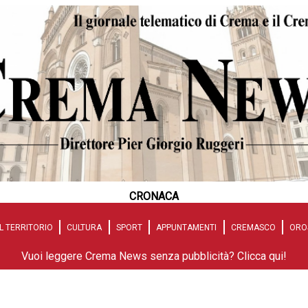
CRONACA
L TERRITORIO
CULTURA
SPORT
APPUNTAMENTI
CREMASCO
ORO
Vuoi leggere Crema News senza pubblicità? Clicca qui!