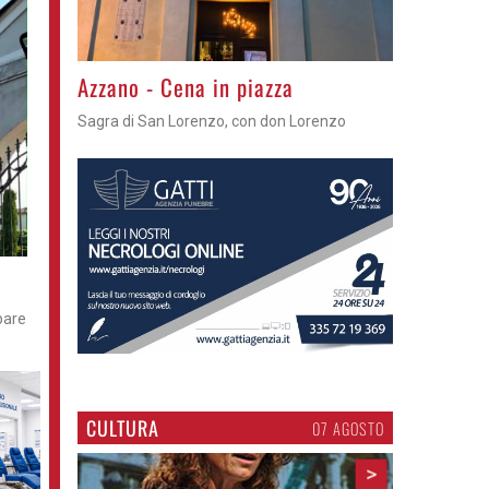
Gli appuntamenti fino a sabato
Cosa fare questi giorni nel Cremasco
pare
CULTURA
07 AGOSTO
>