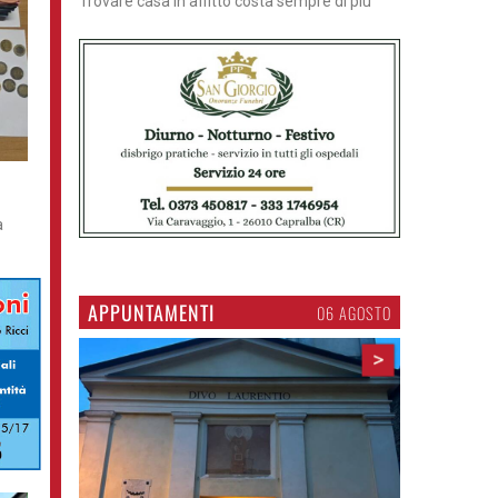
Trovare casa in affitto costa sempre di più
a
APPUNTAMENTI
06 AGOSTO
>