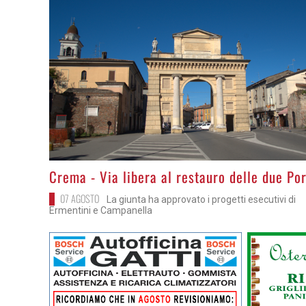
>
Crema - Via libera al restauro delle due Po
07 AGOSTO
La giunta ha approvato i progetti esecutivi di
Ermentini e Campanella