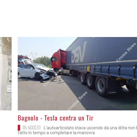
>
Bagnolo - Tesla centra un Tir
05 AGOSTO
L'autoarticolato stava uscendo da una ditta non
fatto in tempo a completare la manovra