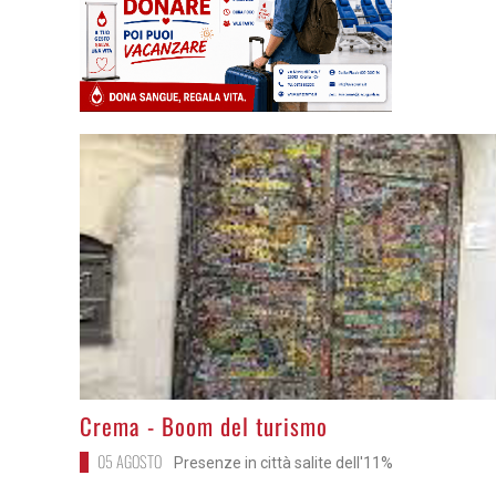
>
Crema - Boom del turismo
05 AGOSTO
Presenze in città salite dell'11%