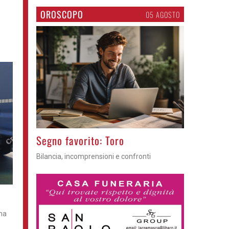
OROSCOPO
05 AGOSTO
>
Segno favorito: Toro
Bilancia, incomprensioni e confronti
 ha