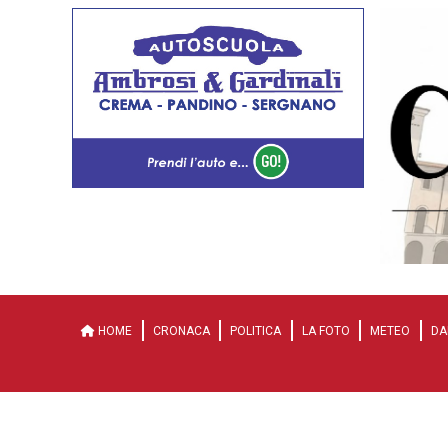
HOME
CRONACA
POLITICA
LA FOTO
METEO
DA