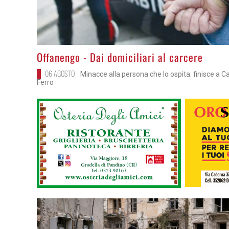
>
Offanengo - Dai domiciliari al carcere
06 AGOSTO
Minacce alla persona che lo ospita: finisce a Ca
Ferro