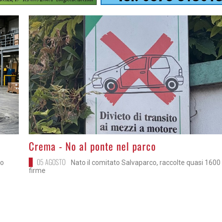
>
Crema - No al ponte nel parco
05 AGOSTO
uo
Nato il comitato Salvaparco, raccolte quasi 1600
firme