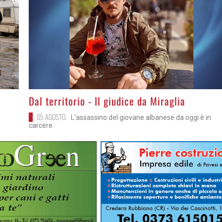
>
Dal territorio - Il giudice da Miraglia
05 AGOSTO
L'assassino del giovane albanese da oggi è in
carcere