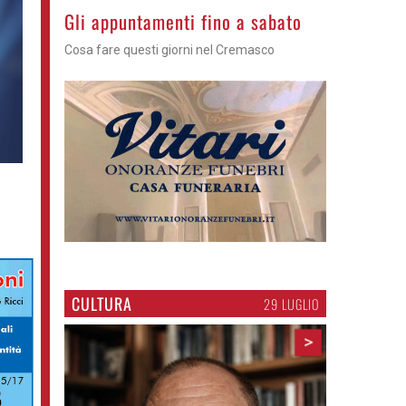
Casale Cremasco - Arriva il mago
Manumagic anima il quinto appuntamento di
E... state in riva al Serio
CULTURA
29 LUGLIO
>