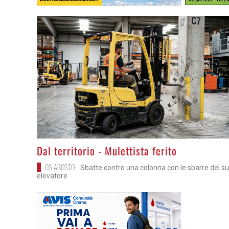
>
Dal territorio - Mulettista ferito
05 AGOSTO
Sbatte contro una colonna con le sbarre del s
elevatore