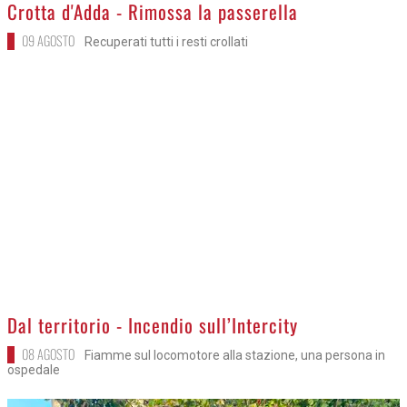
>
Crotta d'Adda - Rimossa la passerella
09 AGOSTO
Recuperati tutti i resti crollati
>
Dal territorio - Incendio sull’Intercity
08 AGOSTO
Fiamme sul locomotore alla stazione, una persona in
ospedale