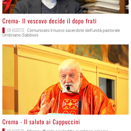
>
Crema- Il vescovo decide il dopo frati
09 AGOSTO
Comunicato il nuovo sacerdote dell’unità pastorale
Ombriano-Sabbioni
>
Crema - Il saluto ai Cappuccini
09 AGOSTO