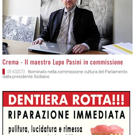
>
Crema - Il maestro Lupo Pasini in commissione
09 AGOSTO
Nominato nella commissione cultura del Parlamento
dalla presidente Siciliano