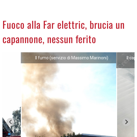
CREMASCO
OROSCOPO
Fuoco alla Far elettric, brucia un
LA PIAZZA
capannone, nessun ferito
ANIMALI
NECROLOGI
Il fumo (servizio di Massimo Marinoni)
Il ca
ACCEDI