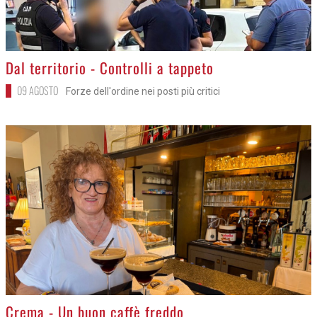
>
Dal territorio - Controlli a tappeto
09 AGOSTO
Forze dell'ordine nei posti più critici
>
Crema - Un buon caffè freddo