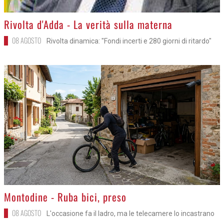
>
Rivolta d'Adda - La verità sulla materna
08 AGOSTO
Rivolta dinamica: "Fondi incerti e 280 giorni di ritardo"
>
Montodine - Ruba bici, preso
08 AGOSTO
L'occasione fa il ladro, ma le telecamere lo incastrano