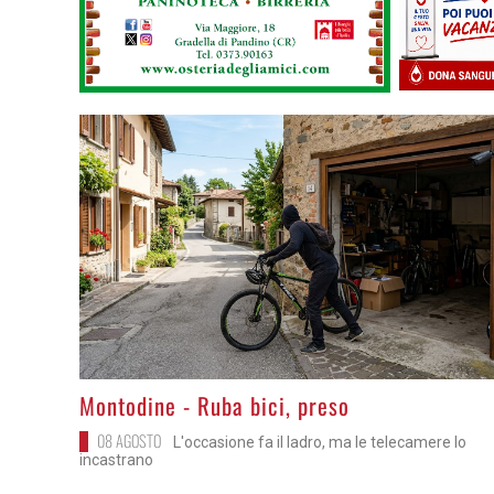
>
Montodine - Ruba bici, preso
08 AGOSTO
L'occasione fa il ladro, ma le telecamere lo
incastrano