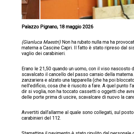
Palazzo Pignano, 18 maggio 2026
(Gianluca Maestri)
Non ha rubato nulla ma ha provocato
materna a Cascine Capri. Il fatto è stato ripreso dal 
vaglio dei carabinieri.
Erano le 21,50 quando un uomo, con il viso nascosto da
scavalcato il cancello del passo carraio della materna.
zanzariera e alzato una tapparella (che ha poi bloccato
nell’edificio, cosa che è riuscito a fare. A quel punto l
dir si voglia, non ha toccato cassetti o oggetti che 
delle porte prima di uscire, scavalcare di nuovo la ca
Avvertiti dall’allarme al quale sono collegati, sul post
carabinieri del 112.
Stamattina il pavimento è stato ripulito dal personale 