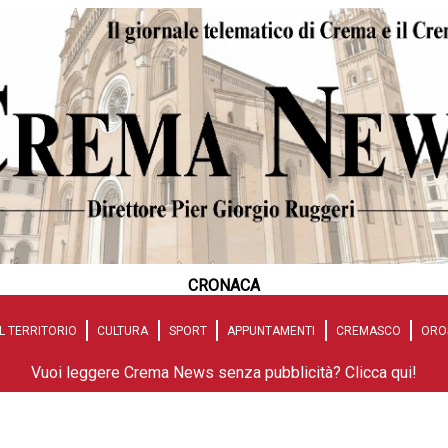
CRONACA
L TERRITORIO
CULTURA
SPORT
APPUNTAMENTI
CREMASCO
ORO
Vuoi leggere Crema News senza pubblicità? Clicca qui!