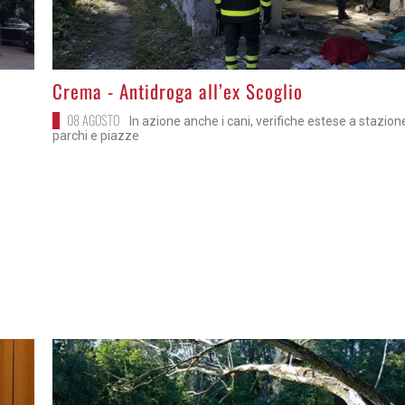
>
Crema - Antidroga all’ex Scoglio
08 AGOSTO
In azione anche i cani, verifiche estese a stazion
parchi e piazze