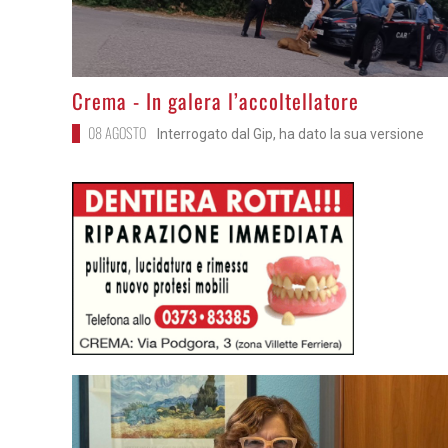
>
Crema - In galera l’accoltellatore
08 AGOSTO
Interrogato dal Gip, ha dato la sua versione