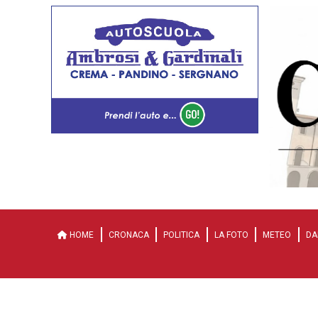
HOME
CRONACA
POLITICA
LA FOTO
METEO
DA