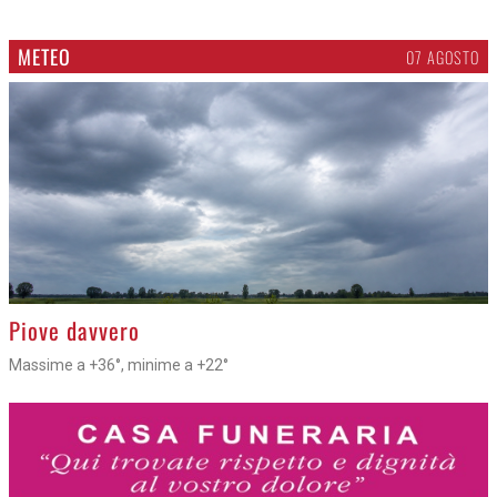
METEO
07 AGOSTO
>
Piove davvero
Massime a +36°, minime a +22°