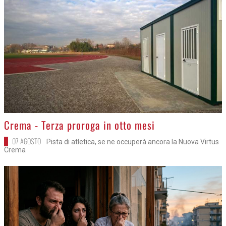
>
Crema - Terza proroga in otto mesi
07 AGOSTO
Pista di atletica, se ne occuperà ancora la Nuova Virtus
Crema