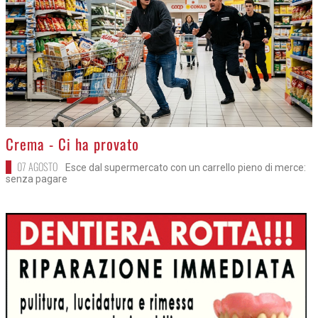
>
Crema - Ci ha provato
07 AGOSTO
Esce dal supermercato con un carrello pieno di merce:
senza pagare