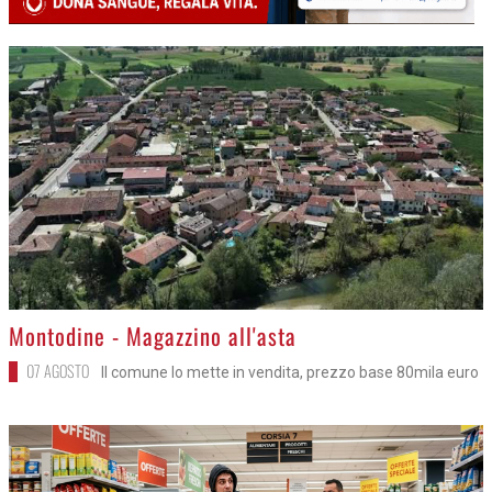
>
Montodine - Magazzino all'asta
07 AGOSTO
Il comune lo mette in vendita, prezzo base 80mila euro