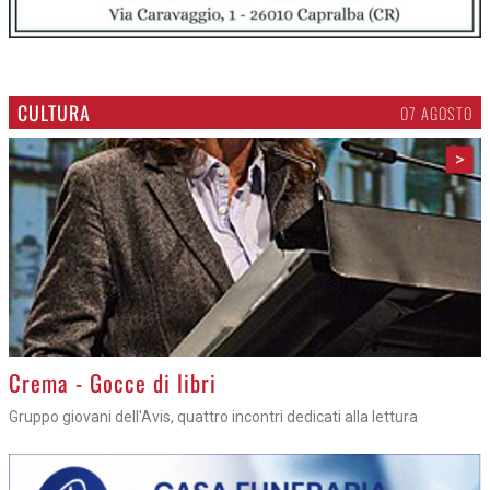
CULTURA
07 AGOSTO
>
Crema - Gocce di libri
Gruppo giovani dell'Avis, quattro incontri dedicati alla lettura