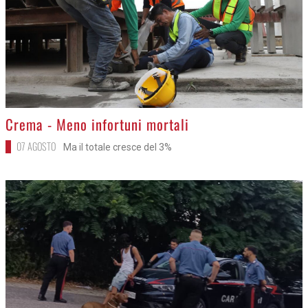
>
Crema - Meno infortuni mortali
07 AGOSTO
Ma il totale cresce del 3%