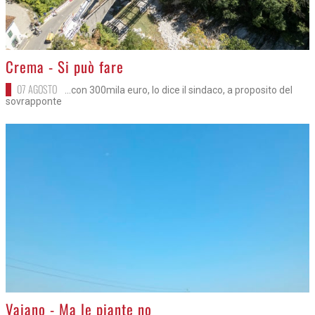
>
Crema - Si può fare
07 AGOSTO
...con 300mila euro, lo dice il sindaco, a proposito del
sovrapponte
>
Vaiano - Ma le piante no