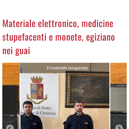
CREMASCO
OROSCOPO
Materiale elettronico, medicine
LA PIAZZA
stupefacenti e monete, egiziano
ANIMALI
NECROLOGI
nei guai
ACCEDI
Il materiale recuperato