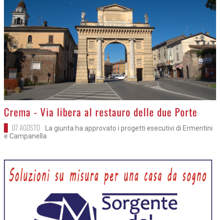
>
Crema - Via libera al restauro delle due Porte
07 AGOSTO
La giunta ha approvato i progetti esecutivi di Ermentini
e Campanella