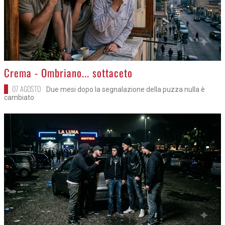
>
Crema - Ombriano... sottaceto
07 AGOSTO
Due mesi dopo la segnalazione della puzza nulla è
cambiato