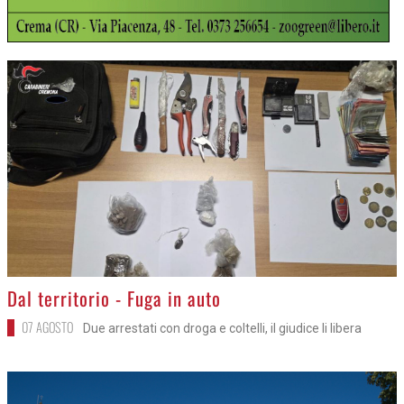
>
Dal territorio - Fuga in auto
07 AGOSTO
Due arrestati con droga e coltelli, il giudice li libera