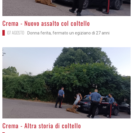
>
Crema - Nuovo assalto col coltello
07 AGOSTO
Donna ferita, fermato un egiziano di 27 anni
>
Crema - Altra storia di coltello