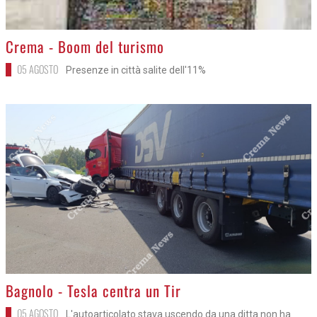
>
Crema - Boom del turismo
05 AGOSTO
Presenze in città salite dell'11%
>
Bagnolo - Tesla centra un Tir
05 AGOSTO
L'autoarticolato stava uscendo da una ditta non ha