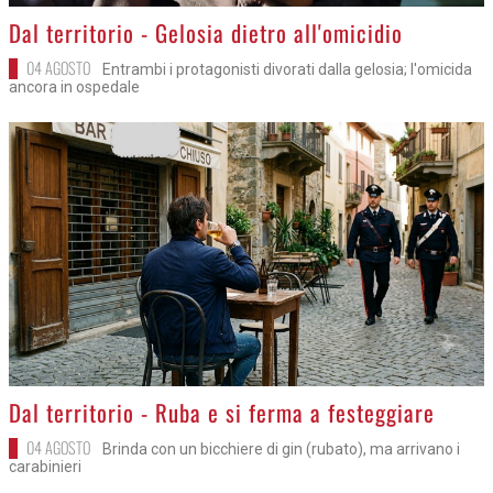
>
Dal territorio - Gelosia dietro all'omicidio
04 AGOSTO
Entrambi i protagonisti divorati dalla gelosia; l'omicida
ancora in ospedale
>
Dal territorio - Ruba e si ferma a festeggiare
04 AGOSTO
Brinda con un bicchiere di gin (rubato), ma arrivano i
carabinieri