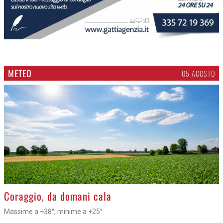
METEO
05 AGOSTO
>
Coraggio, da domani cala
Massime a +38°; minime a +25°