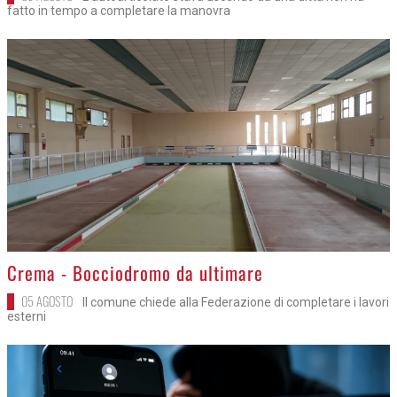
fatto in tempo a completare la manovra
>
Crema - Bocciodromo da ultimare
05 AGOSTO
Il comune chiede alla Federazione di completare i lavori
esterni