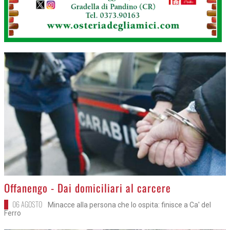
>
Offanengo - Dai domiciliari al carcere
06 AGOSTO
Minacce alla persona che lo ospita: finisce a Ca' del
Ferro