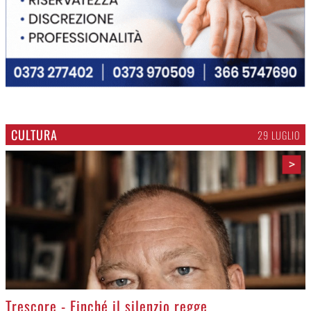
CULTURA
29 LUGLIO
>
Trescore - Finché il silenzio regge