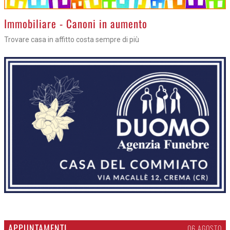
>
Immobiliare - Canoni in aumento
Trovare casa in affitto costa sempre di più
APPUNTAMENTI
06 AGOSTO