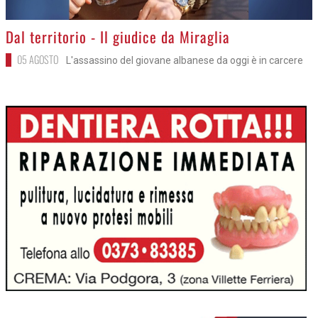
>
Dal territorio - Il giudice da Miraglia
05 AGOSTO
L'assassino del giovane albanese da oggi è in carcere