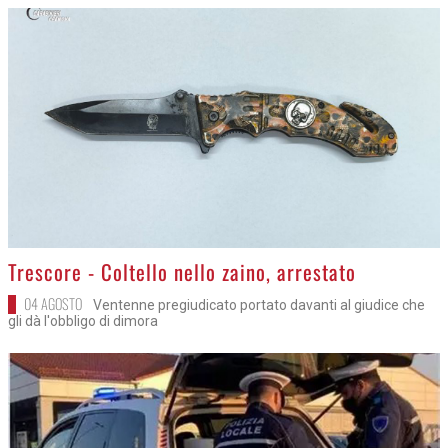
>
Trescore - Coltello nello zaino, arrestato
04 AGOSTO
Ventenne pregiudicato portato davanti al giudice che
gli dà l'obbligo di dimora