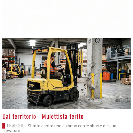
>
Dal territorio - Mulettista ferito
05 AGOSTO
Sbatte contro una colonna con le sbarre del suo
elevatore