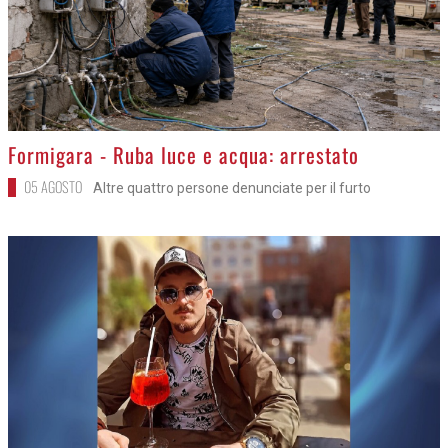
>
Formigara - Ruba luce e acqua: arrestato
05 AGOSTO
Altre quattro persone denunciate per il furto