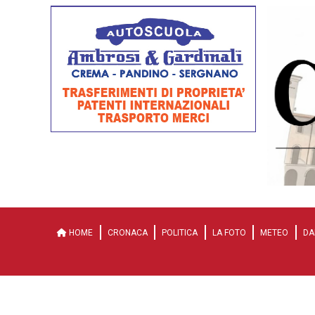
HOME
CRONACA
POLITICA
LA FOTO
METEO
DA