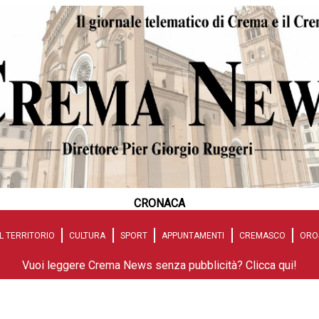
CRONACA
L TERRITORIO
CULTURA
SPORT
APPUNTAMENTI
CREMASCO
ORO
Vuoi leggere Crema News senza pubblicità? Clicca qui!