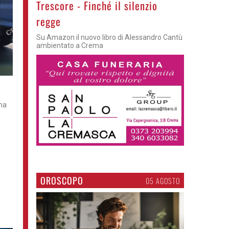
Trescore - Finché il silenzio
regge
Su Amazon il nuovo libro di Alessandro Cantù
ambientato a Crema
 ha
OROSCOPO
05 AGOSTO