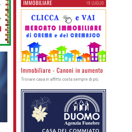
IMMOBILIARE
19 LUGLIO
>
Immobiliare - Canoni in aumento
Trovare casa in affitto costa sempre di più