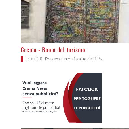
>
Crema - Boom del turismo
05 AGOSTO
Presenze in città salite dell'11%