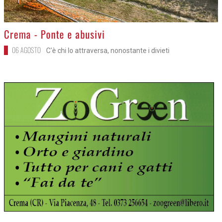
>
Crema - Ponte e abusivi
06 AGOSTO
C'è chi lo attraversa, nonostante i divieti