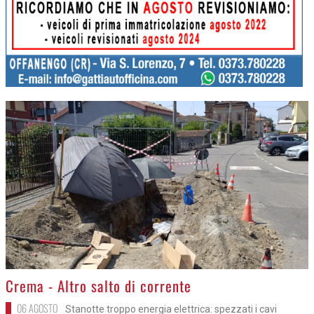
>
Crema - Altro salto di corrente
06 AGOSTO
Stanotte troppo energia elettrica: spezzati i cavi