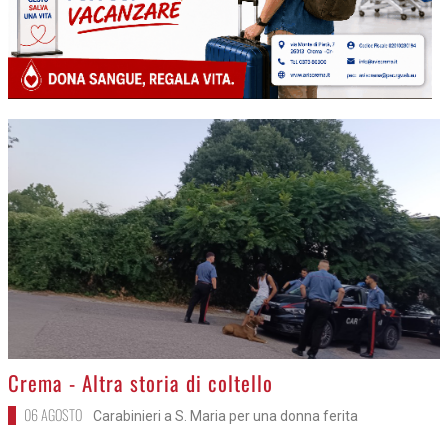
>
Crema - Altra storia di coltello
06 AGOSTO
Carabinieri a S. Maria per una donna ferita