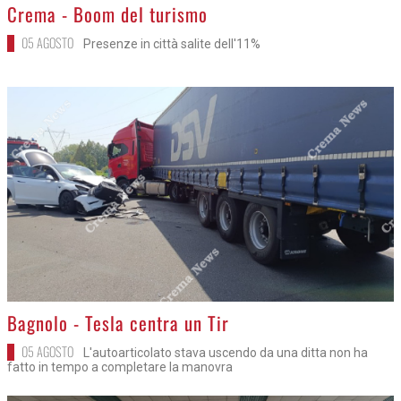
>
Crema - Boom del turismo
05 AGOSTO
Presenze in città salite dell'11%
>
Bagnolo - Tesla centra un Tir
05 AGOSTO
L'autoarticolato stava uscendo da una ditta non ha
fatto in tempo a completare la manovra