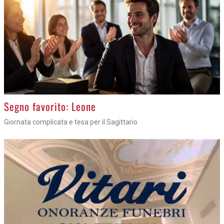
>
Segno favorito: Leone
Giornata complicata e tesa per il Sagittario