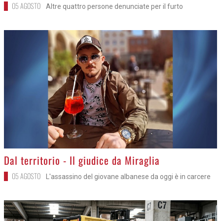
05 AGOSTO
Altre quattro persone denunciate per il furto
>
Dal territorio - Il giudice da Miraglia
05 AGOSTO
L'assassino del giovane albanese da oggi è in carcere