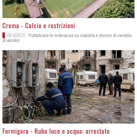
>
Crema - Calcio e restrizioni
06 AGOSTO
Pubblicate le ordinanze su viabilità e divieto di vendita
di alcolici
>
Formigara - Ruba luce e acqua: arrestato