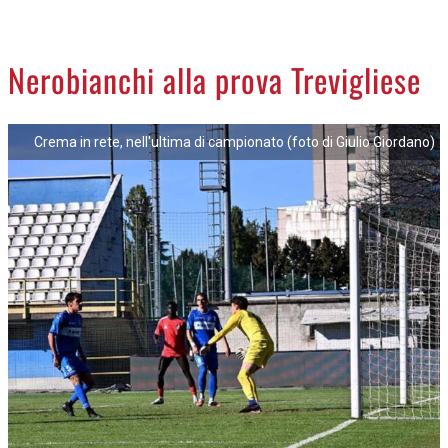
CREMASCO
OROSCOPO
Nerobianchi alla prova Trevigliese
LA PIAZZA
ANIMALI
Crema in rete, nell'ultima di campionato (foto di Giulio Giordano)
NECROLOGI
ACCEDI