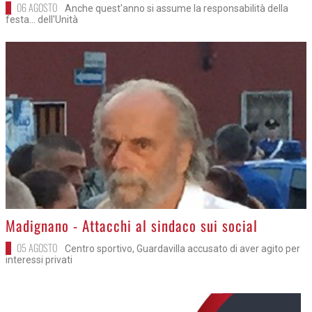
06 AGOSTO
Anche quest'anno si assume la responsabilità della
festa... dell'Unità
>
Madignano - Attacchi al sindaco sui social
05 AGOSTO
Centro sportivo, Guardavilla accusato di aver agito per
interessi privati