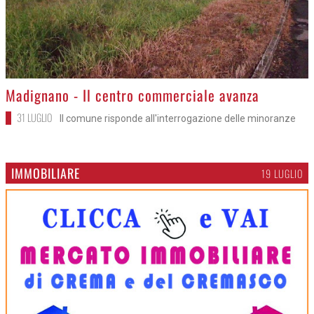
>
Madignano - Il centro commerciale avanza
31 LUGLIO
Il comune risponde all'interrogazione delle minoranze
IMMOBILIARE
19 LUGLIO