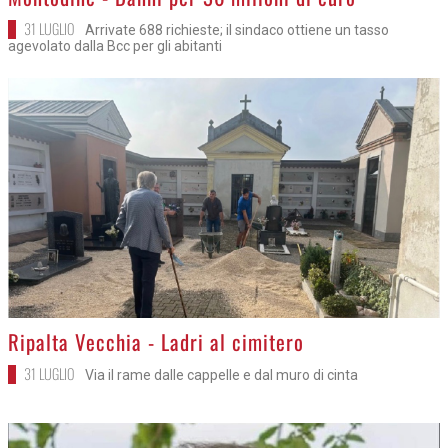
31 LUGLIO
Arrivate 688 richieste; il sindaco ottiene un tasso
agevolato dalla Bcc per gli abitanti
>
Ripalta Vecchia - Ladri al cimitero
31 LUGLIO
Via il rame dalle cappelle e dal muro di cinta