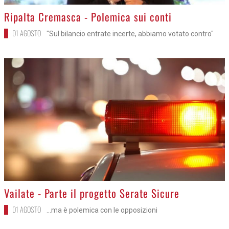
>
Ripalta Cremasca - Polemica sui conti
01 AGOSTO
"Sul bilancio entrate incerte, abbiamo votato contro"
>
Vailate - Parte il progetto Serate Sicure
01 AGOSTO
...ma è polemica con le opposizioni