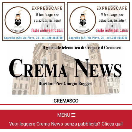
HOME
CRONACA
POLITICA
LA FOTO
METEO
CREMASCO
DAL TERRITORIO
CULTURA
MENU
SPORT
Vuoi leggere Crema News senza pubblicità? Clicca qui!
APPUNTAMENTI