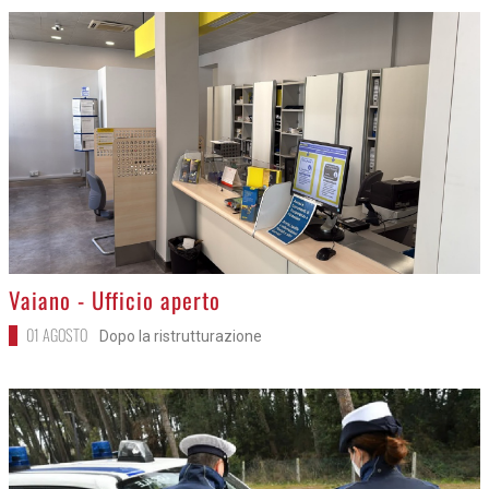
>
Vaiano - Ufficio aperto
01 AGOSTO
Dopo la ristrutturazione