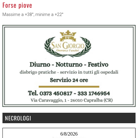
>
Forse piove
Massime a +38°, minime a +22°
NECROLOGI
6/8/2026