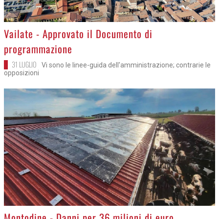
>
Vailate - Approvato il Documento di
programmazione
31 LUGLIO
Vi sono le linee-guida dell'amministrazione; contrarie le
opposizioni
>
Montodine - Danni per 36 milioni di euro