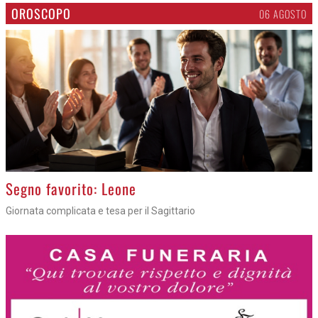
OROSCOPO
06 AGOSTO
>
Segno favorito: Leone
Giornata complicata e tesa per il Sagittario