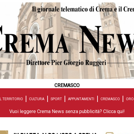
CREMASCO
L TERRITORIO
CULTURA
SPORT
APPUNTAMENTI
CREMASCO
ORO
Vuoi leggere Crema News senza pubblicità? Clicca qui!