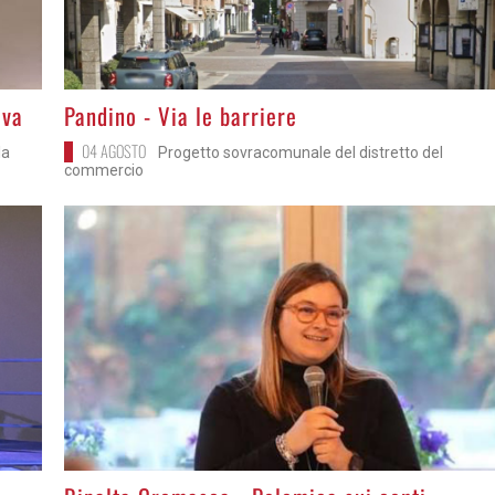
>
iva
Pandino - Via le barriere
04 AGOSTO
la
Progetto sovracomunale del distretto del
commercio
>