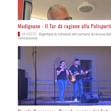
>
Madignano - Il Tar dà ragione alla Polisport
04 AGOSTO
Rigettate le richieste del comune di revoca del
concessione
>