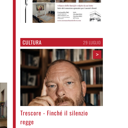
CULTURA
29 LUGLIO
>
Trescore - Finché il silenzio
regge