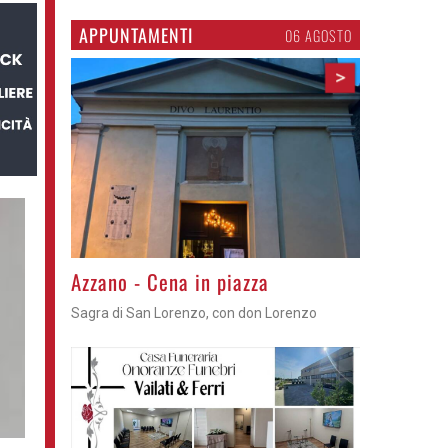
APPUNTAMENTI
06 AGOSTO
>
Gli appuntamenti fino a sabato
Cosa fare questi giorni nel Cremasco