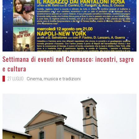
>
Settimana di eventi nel Cremasco: incontri, sagre
e cultura
27 LUGLIO
Cinema, musica e tradizioni