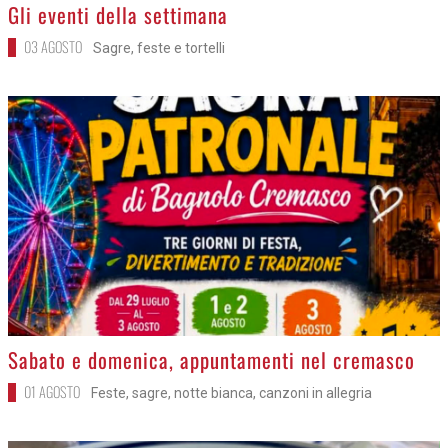
>
Gli eventi della settimana
03 AGOSTO
Sagre, feste e tortelli
>
Sabato e domenica, appuntamenti nel cremasco
01 AGOSTO
Feste, sagre, notte bianca, canzoni in allegria