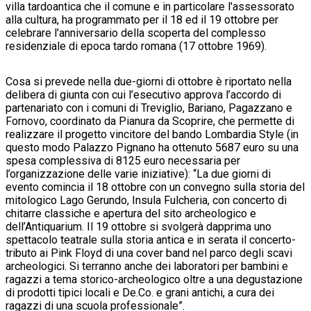
villa tardoantica che il comune e in particolare l'assessorato
alla cultura, ha programmato per il 18 ed il 19 ottobre per
celebrare l’anniversario della scoperta del complesso
residenziale di epoca tardo romana (17 ottobre 1969).
Cosa si prevede nella due-giorni di ottobre è riportato nella
delibera di giunta con cui l’esecutivo approva l’accordo di
partenariato con i comuni di Treviglio, Bariano, Pagazzano e
Fornovo, coordinato da Pianura da Scoprire, che permette di
realizzare il progetto vincitore del bando Lombardia Style (in
questo modo Palazzo Pignano ha ottenuto 5687 euro su una
spesa complessiva di 8125 euro necessaria per
l’organizzazione delle varie iniziative): “La due giorni di
evento comincia il 18 ottobre con un convegno sulla storia del
mitologico Lago Gerundo, Insula Fulcheria, con concerto di
chitarre classiche e apertura del sito archeologico e
dell’Antiquarium. Il 19 ottobre si svolgerà dapprima uno
spettacolo teatrale sulla storia antica e in serata il concerto-
tributo ai Pink Floyd di una cover band nel parco degli scavi
archeologici. Si terranno anche dei laboratori per bambini e
ragazzi a tema storico-archeologico oltre a una degustazione
di prodotti tipici locali e De.Co. e grani antichi, a cura dei
ragazzi di una scuola professionale”.