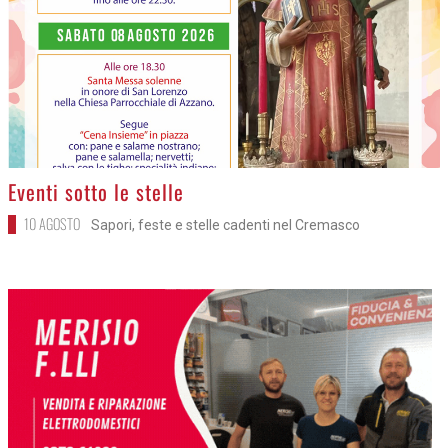
>
Eventi sotto le stelle
10 AGOSTO
Sapori, feste e stelle cadenti nel Cremasco