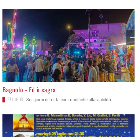
>
Bagnolo - Ed è sagra
27 LUGLIO
Sei giorni di festa con modifiche alla viabilità