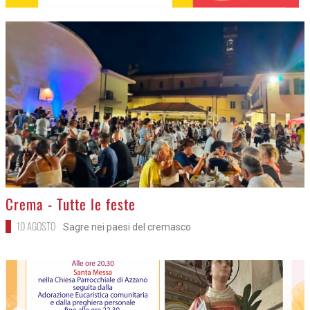
>
Crema - Tutte le feste
10 AGOSTO
Sagre nei paesi del cremasco