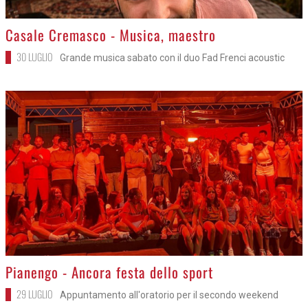
>
Casale Cremasco - Musica, maestro
30 LUGLIO
Grande musica sabato con il duo Fad Frenci acoustic
>
Pianengo - Ancora festa dello sport
29 LUGLIO
Appuntamento all'oratorio per il secondo weekend