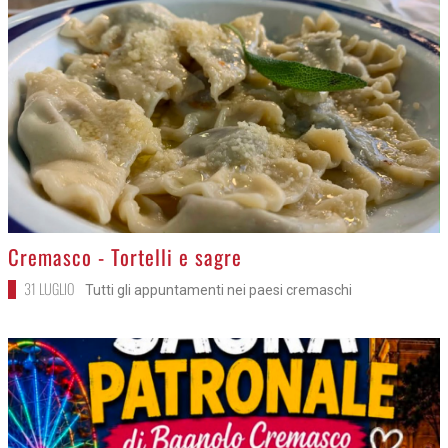
>
Cremasco - Tortelli e sagre
31 LUGLIO
Tutti gli appuntamenti nei paesi cremaschi