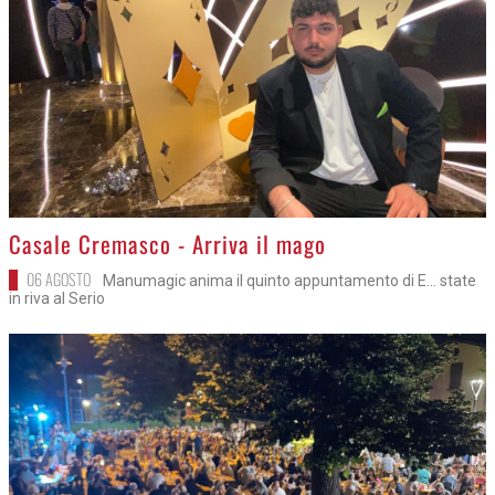
>
Casale Cremasco - Arriva il mago
06 AGOSTO
Manumagic anima il quinto appuntamento di E... state
in riva al Serio