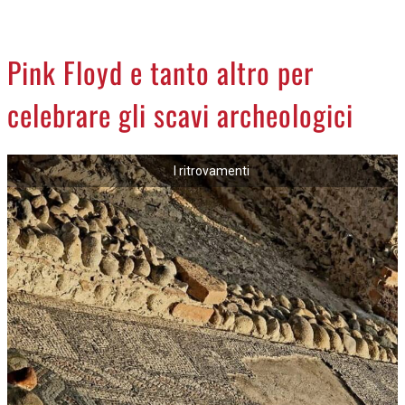
CREMASCO
OROSCOPO
Pink Floyd e tanto altro per
LA PIAZZA
celebrare gli scavi archeologici
ANIMALI
NECROLOGI
I ritrovamenti
ACCEDI