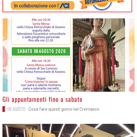
>
Gli appuntamenti fino a sabato
06 AGOSTO
Cosa fare questi giorni nel Cremasco