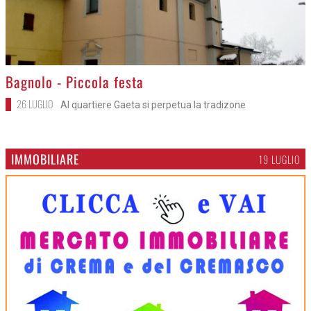
>
Bagnolo - Piccola festa
26 LUGLIO
Al quartiere Gaeta si perpetua la tradizone
IMMOBILIARE
19 LUGLIO