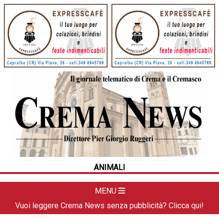
HOME
CRONACA
POLITICA
LA FOTO
METEO
ANIMALI
DAL TERRITORIO
CULTURA
MENU
SPORT
Vuoi leggere Crema News senza pubblicità? Clicca qui!
APPUNTAMENTI