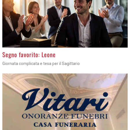
>
Segno favorito: Leone
Giornata complicata e tesa per il Sagittario