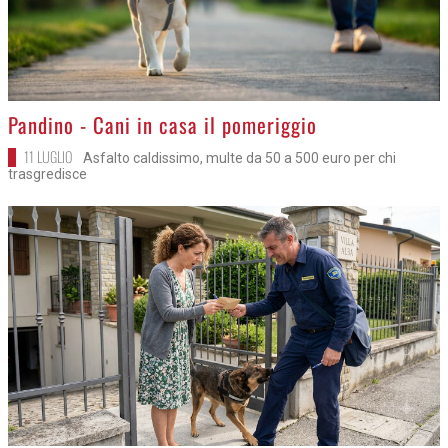
>
Pandino - Cani in casa il pomeriggio
11 LUGLIO
Asfalto caldissimo, multe da 50 a 500 euro per chi
trasgredisce