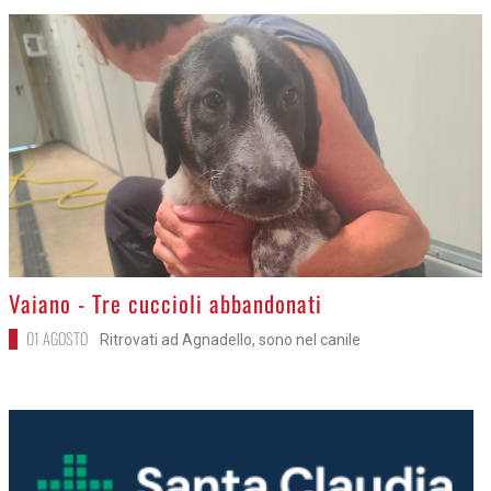
>
Vaiano - Tre cuccioli abbandonati
01 AGOSTO
Ritrovati ad Agnadello, sono nel canile