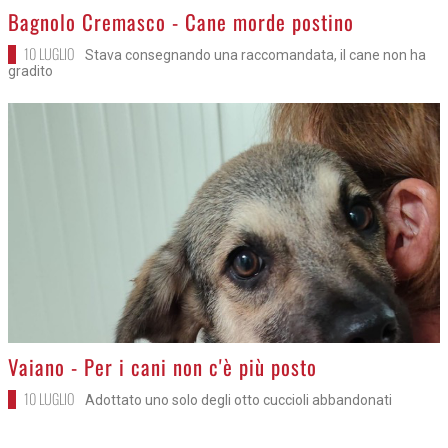
>
Bagnolo Cremasco - Cane morde postino
10 LUGLIO
Stava consegnando una raccomandata, il cane non ha
gradito
>
Vaiano - Per i cani non c'è più posto
10 LUGLIO
Adottato uno solo degli otto cuccioli abbandonati