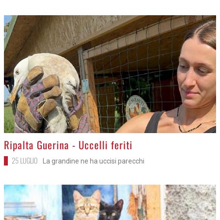
>
Ripalta Guerina - Uccelli feriti
25 LUGLIO
La grandine ne ha uccisi parecchi