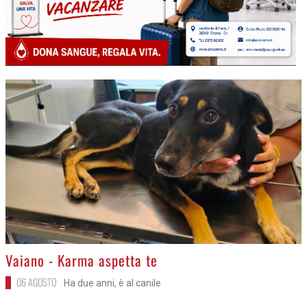
>
Vaiano - Karma aspetta te
06 AGOSTO
Ha due anni, è al canile