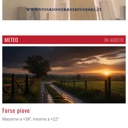
METEO
06 AGOSTO
>
Forse piove
Massime a +38°, minime a +22°