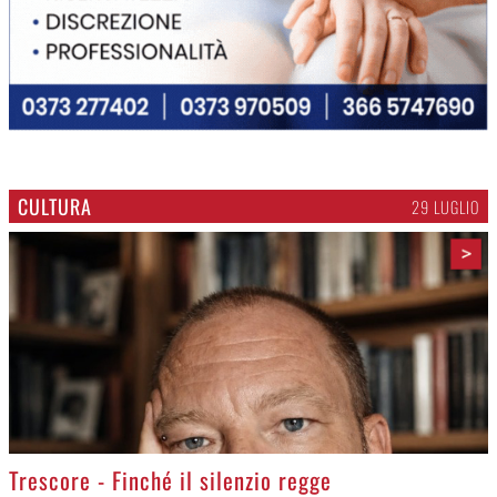
CULTURA
29 LUGLIO
>
Trescore - Finché il silenzio regge