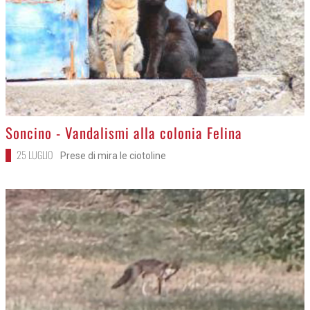
>
Soncino - Vandalismi alla colonia Felina
25 LUGLIO
Prese di mira le ciotoline