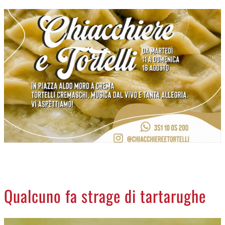
CREMASCO
OROSCOPO
LA PIAZZA
ANIMALI
NECROLOGI
ACCEDI
Qualcuno fa strage di tartarughe