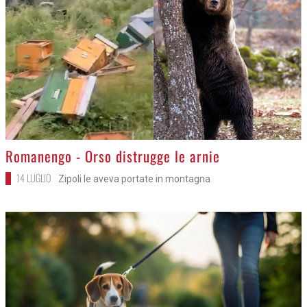
>
Romanengo - Orso distrugge le arnie
14 LUGLIO
Zipoli le aveva portate in montagna