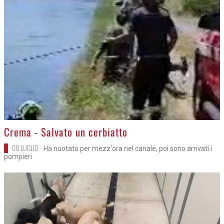
>
Crema - Salvato un cerbiatto
08 LUGLIO
Ha nuotato per mezz'ora nel canale, poi sono arrivati i
pompieri