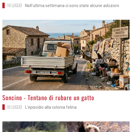
18 LUGLIO
Nell'ultima settimana ci sono state alcune adozioni
>
Soncino - Tentano di rubare un gatto
16 LUGLIO
L'episodio alla colonia felina