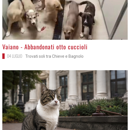
>
Vaiano - Abbandonati otto cuccioli
04 LUGLIO
Trovati soli tra Chieve e Bagnolo