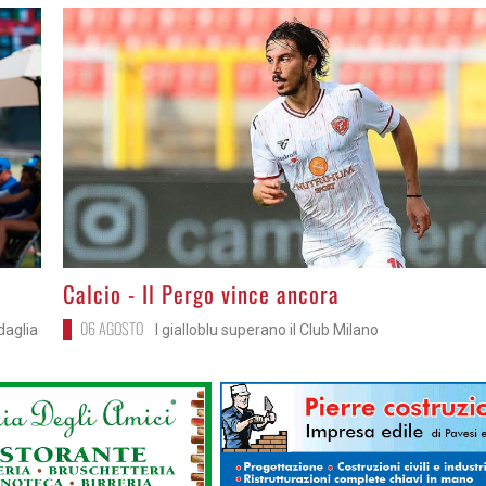
>
Calcio - Il Pergo vince ancora
06 AGOSTO
daglia
I gialloblu superano il Club Milano