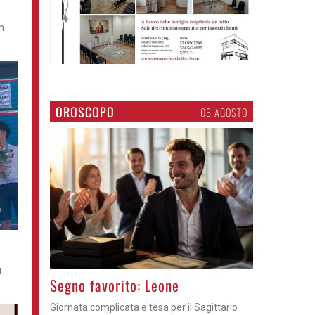
m
OROSCOPO
06 AGOSTO
i
>
Segno favorito: Leone
Giornata complicata e tesa per il Sagittario