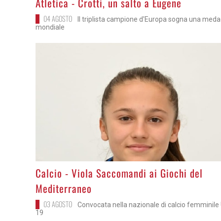
Atletica - Crotti, un salto a Eugene
04 AGOSTO
Il triplista campione d'Europa sogna una meda
mondiale
>
Calcio - Viola Saccomandi ai Giochi del
Mediterraneo
03 AGOSTO
Convocata nella nazionale di calcio femminile
19