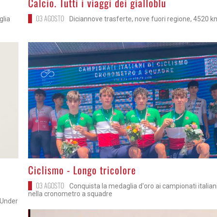
Calcio. Tutti i viaggi dei gialloblu
03 AGOSTO
glia
Diciannove trasferte, nove fuori regione, 4520 k
>
Ciclismo - Longo tricolore
03 AGOSTO
Conquista la medaglia d'oro ai campionati italian
nella cronometro a squadre
 Under