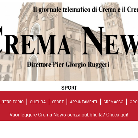
SPORT
L TERRITORIO
CULTURA
SPORT
APPUNTAMENTI
CREMASCO
ORO
Vuoi leggere Crema News senza pubblicità? Clicca qui!