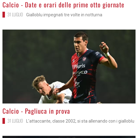
>
Calcio - Date e orari delle prime otto giornate
31 LUGLIO
Gialloblu impegnati tre volte in notturna
>
Calcio - Pagliuca in prova
31 LUGLIO
L'attaccante, classe 2002, si sta allenando con i gialloblu