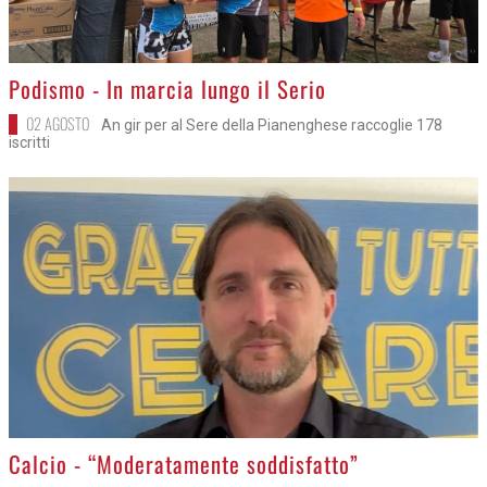
>
Podismo - In marcia lungo il Serio
02 AGOSTO
An gir per al Sere della Pianenghese raccoglie 178
iscritti
>
Calcio - “Moderatamente soddisfatto”