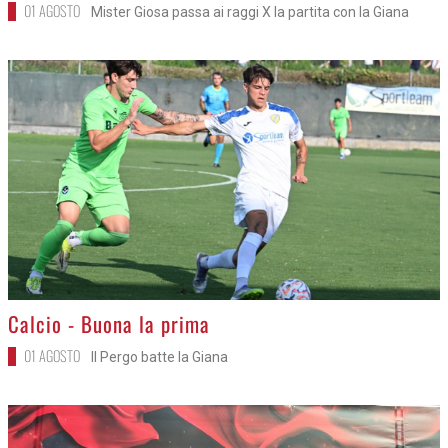
01 AGOSTO
Mister Giosa passa ai raggi X la partita con la Giana
>
Calcio - Buona la prima
01 AGOSTO
Il Pergo batte la Giana