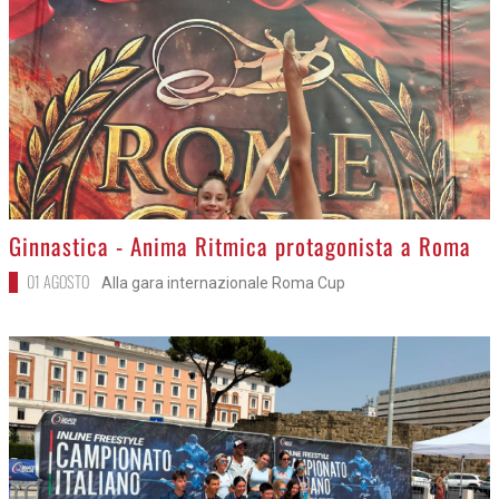
>
Ginnastica - Anima Ritmica protagonista a Roma
01 AGOSTO
Alla gara internazionale Roma Cup