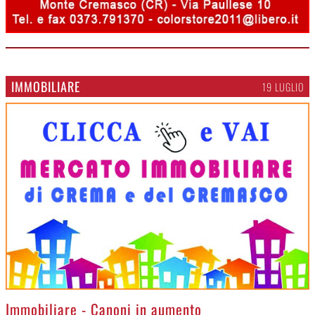
IMMOBILIARE
19 LUGLIO
>
Immobiliare - Canoni in aumento