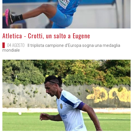
>
Atletica - Crotti, un salto a Eugene
04 AGOSTO
Il triplista campione d'Europa sogna una medaglia
mondiale