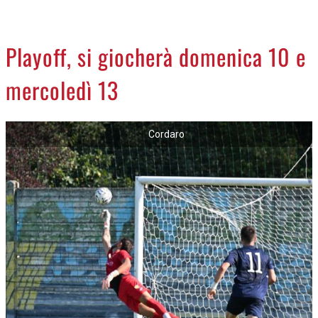
CREMASCO
OROSCOPO
Playoff, si giocherà domenica 10 e
LA PIAZZA
mercoledì 13
ANIMALI
NECROLOGI
Cordaro
ACCEDI