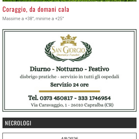
>
Coraggio, da domani cala
Massime a +38°; minime a +25°
NECROLOGI
4/8/2026