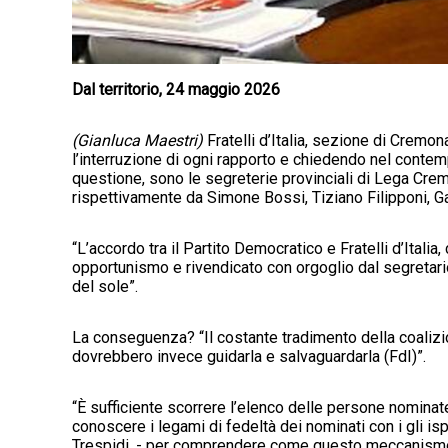
Dal territorio, 24 maggio 2026
(Gianluca Maestri)
Fratelli d’Italia, sezione di Cremon
l’interruzione di ogni rapporto e chiedendo nel contemp
questione, sono le segreterie provinciali di Lega Cre
rispettivamente da Simone Bossi, Tiziano Filipponi, Ga
“L’accordo tra il Partito Democratico e Fratelli d’Ital
opportunismo e rivendicato con orgoglio dal segretario
del sole”.
La conseguenza? “Il costante tradimento della coalizion
dovrebbero invece guidarla e salvaguardarla (FdI)”.
“È sufficiente scorrere l’elenco delle persone nominate
conoscere i legami di fedeltà dei nominati con i gli isp
Trespidi, - per comprendere come questo meccanismo t