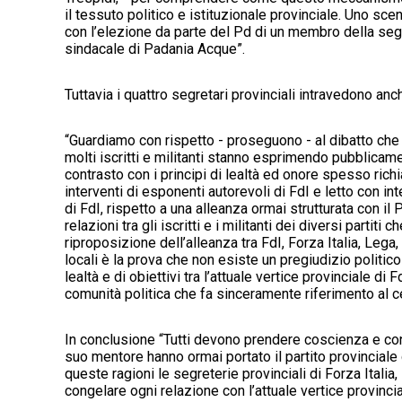
il tessuto politico e istituzionale provinciale. Uno scen
con l’elezione da parte del Pd di un membro della segret
sindacale di Padania Acque”.
Tuttavia i quattro segretari provinciali intravedono an
“Guardiamo con rispetto - proseguono - al dibatto che si 
molti iscritti e militanti stanno esprimendo pubblicame
contrasto con i principi di lealtà ed onore spesso rich
interventi di esponenti autorevoli di FdI e letto con i
di FdI, rispetto a una alleanza ormai strutturata con il
relazioni tra gli iscritti e i militanti dei diversi partit
riproposizione dell’alleanza tra FdI, Forza Italia, Leg
locali è la prova che non esiste un pregiudizio politico 
lealtà e di obiettivi tra l’attuale vertice provinciale di 
comunità politica che fa sinceramente riferimento al c
In conclusione “Tutti devono prendere coscienza e cons
suo mentore hanno ormai portato il partito provinciale di
queste ragioni le segreterie provinciali di Forza Itali
congelare ogni relazione con l’attuale vertice provincia