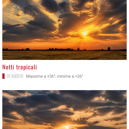
>
Notti tropicali
01 AGOSTO
Massime a +36°; minime a +26°