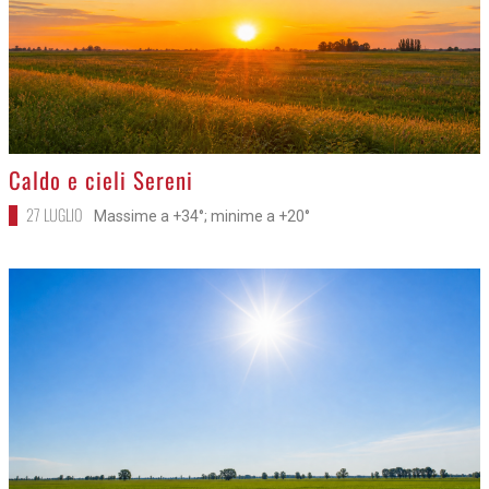
>
Caldo e cieli Sereni
27 LUGLIO
Massime a +34°; minime a +20°