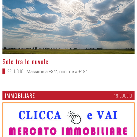
>
Sole tra le nuvole
23 LUGLIO
Massime a +34°; minime a +18°
IMMOBILIARE
19 LUGLIO