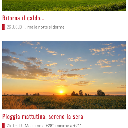
>
Ritorna il caldo...
26 LUGLIO
...ma la notte si dorme
>
Pioggia mattutina, sereno la sera
25 LUGLIO
Massime a +28°; minime a +21°