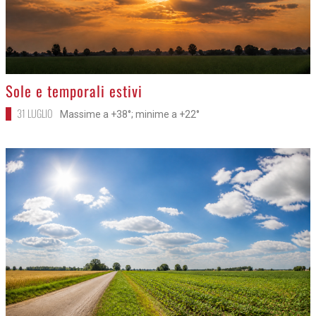
>
Sole e temporali estivi
31 LUGLIO
Massime a +38°; minime a +22°