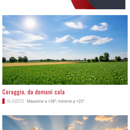
>
Coraggio, da domani cala
05 AGOSTO
Massime a +38°; minime a +25°