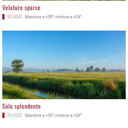
>
Velature sparse
30 LUGLIO
Massime a +39°, minime a +24°
>
Sole splendente
29 LUGLIO
Massime a +35°; minime a +24°