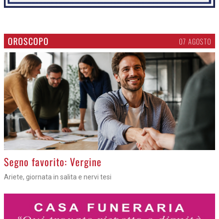
OROSCOPO
07 AGOSTO
>
Segno favorito: Vergine
Ariete, giornata in salita e nervi tesi