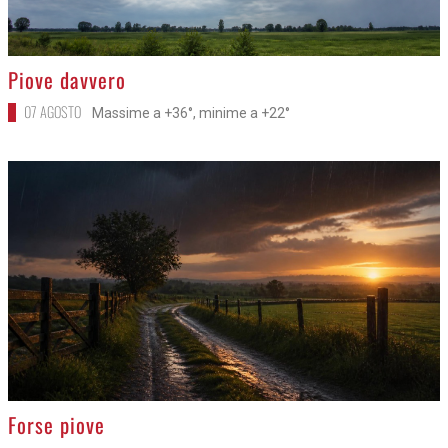
>
Piove davvero
07 AGOSTO
Massime a +36°, minime a +22°
>
Forse piove