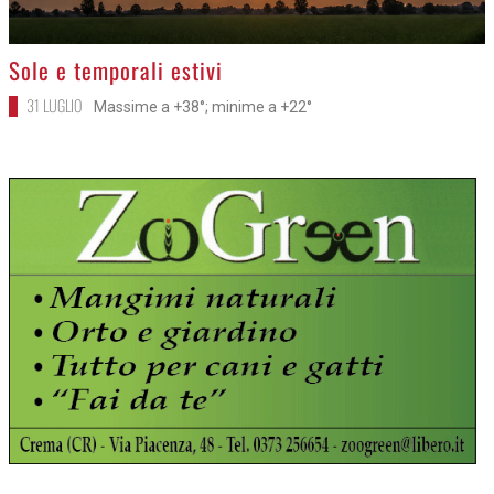
>
Sole e temporali estivi
31 LUGLIO
Massime a +38°; minime a +22°