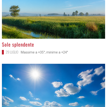
>
Sole splendente
29 LUGLIO
Massime a +35°; minime a +24°