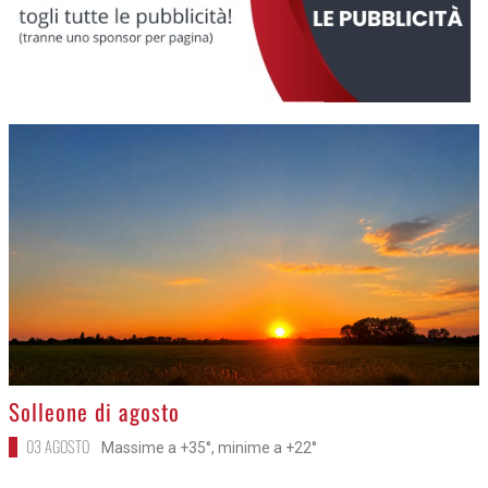
>
Solleone di agosto
03 AGOSTO
Massime a +35°, minime a +22°