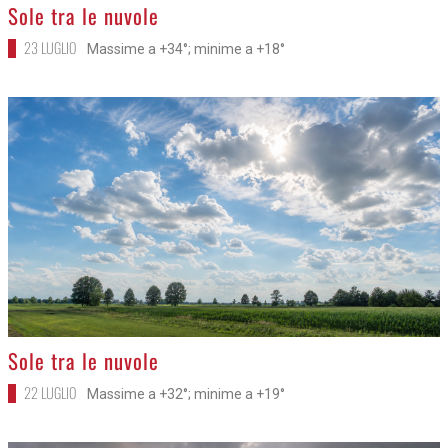
>
Sole tra le nuvole
23 LUGLIO
Massime a +34°; minime a +18°
>
Sole tra le nuvole
22 LUGLIO
Massime a +32°; minime a +19°