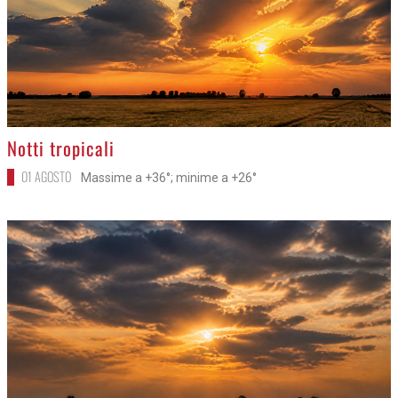
>
Notti tropicali
01 AGOSTO
Massime a +36°; minime a +26°