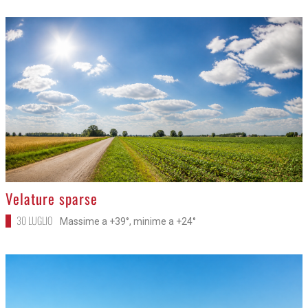
>
Velature sparse
30 LUGLIO
Massime a +39°, minime a +24°