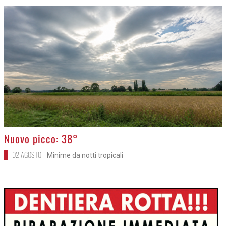
>
Nuovo picco: 38°
02 AGOSTO
Minime da notti tropicali