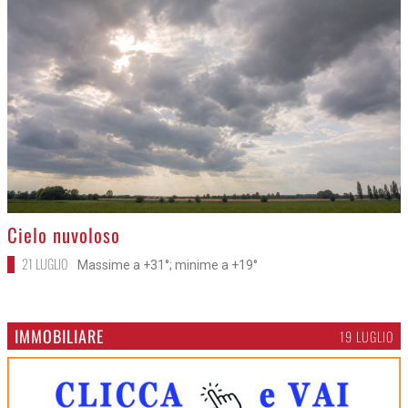
>
Cielo nuvoloso
21 LUGLIO
Massime a +31°; minime a +19°
IMMOBILIARE
19 LUGLIO