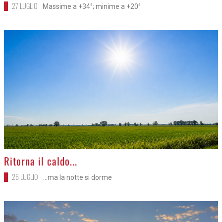
27 LUGLIO
Massime a +34°; minime a +20°
>
Ritorna il caldo...
26 LUGLIO
...ma la notte si dorme