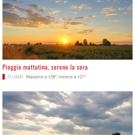
>
Pioggia mattutina, sereno la sera
25 LUGLIO
Massime a +28°; minime a +21°