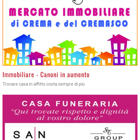
>
Immobiliare - Canoni in aumento
Trovare casa in affitto costa sempre di più