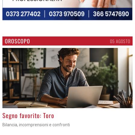
OROSCOPO
05 AGOSTO
>
Segno favorito: Toro
Bilancia, incomprensioni e confronti