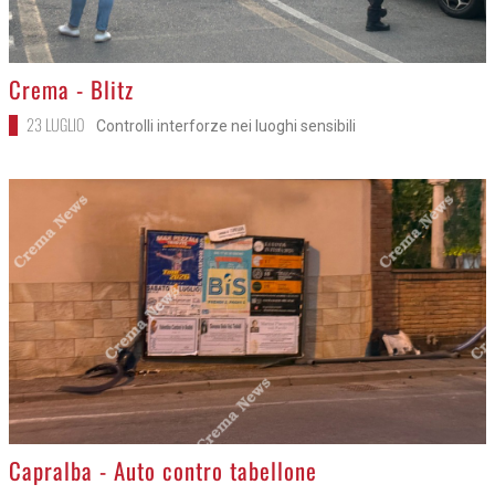
>
Crema - Blitz
23 LUGLIO
Controlli interforze nei luoghi sensibili
>
Capralba - Auto contro tabellone