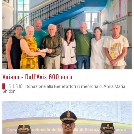
>
Vaiano - Dall’Avis 600 euro
15 LUGLIO
Donazione alla Benefattori in memoria di Anna Maria
Ghidoni