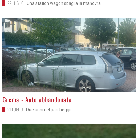
22 LUGLIO
Una station wagon sbaglia la manovra
>
Crema - Auto abbandonata
21 LUGLIO
Due anni nel parcheggio