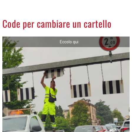
CREMASCO
OROSCOPO
Code per cambiare un cartello
LA PIAZZA
ANIMALI
Eccolo qui
NECROLOGI
ACCEDI