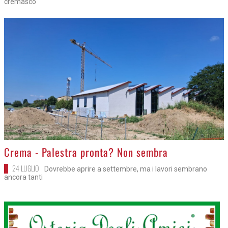
cremasco
>
Crema - Palestra pronta? Non sembra
24 LUGLIO
Dovrebbe aprire a settembre, ma i lavori sembrano
ancora tanti