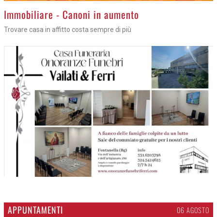
>
Immobiliare - Canoni in aumento
Trovare casa in affitto costa sempre di più
APPUNTAMENTI
06 AGOSTO