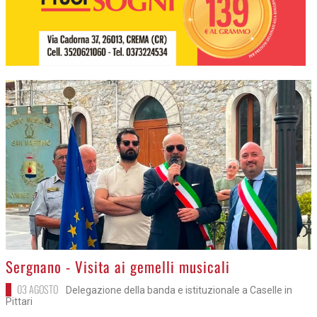
>
Sergnano - Visita ai gemelli musicali
03 AGOSTO
Delegazione della banda e istituzionale a Caselle in
Pittari