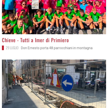
>
Chieve - Tutti a Imer di Primiero
29 LUGLIO
Don Ernesto porta 48 parrocchiani in montagna