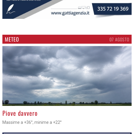
METEO
07 AGOSTO
>
Piove davvero
Massime a +36°, minime a +22°