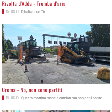
>
Rivolta d'Adda - Tromba d'aria
15 LUGLIO
Ribaltato un Tir
>
Crema - No, non sono partiti
15 LUGLIO
Questa mattina ruspe e camion ma non per il ponte