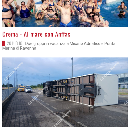
>
Crema - Al mare con Anffas
20 LUGLIO
Due gruppi in vacanza a Misano Adriatico e Punta
Marina di Ravenna