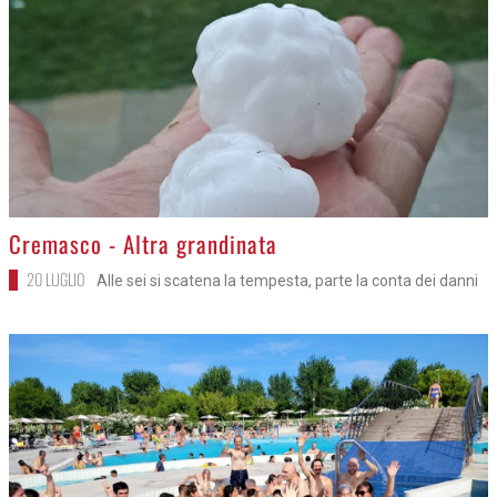
>
Cremasco - Altra grandinata
20 LUGLIO
Alle sei si scatena la tempesta, parte la conta dei danni