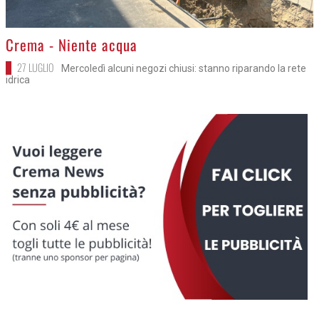
>
Crema - Niente acqua
27 LUGLIO
Mercoledì alcuni negozi chiusi: stanno riparando la rete
idrica