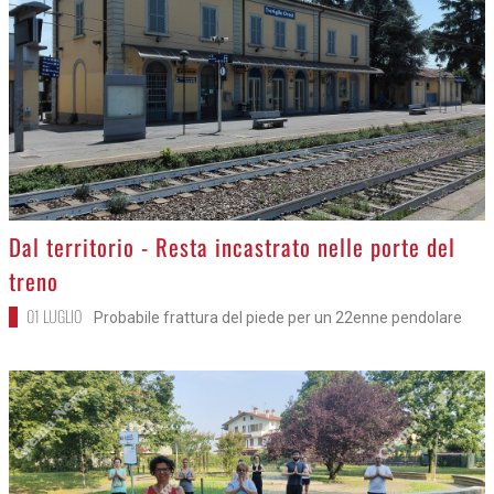
>
Dal territorio - Resta incastrato nelle porte del
treno
01 LUGLIO
Probabile frattura del piede per un 22enne pendolare