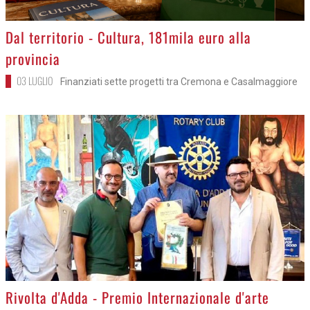
>
Dal territorio - Cultura, 181mila euro alla
provincia
03 LUGLIO
Finanziati sette progetti tra Cremona e Casalmaggiore
>
Rivolta d'Adda - Premio Internazionale d'arte