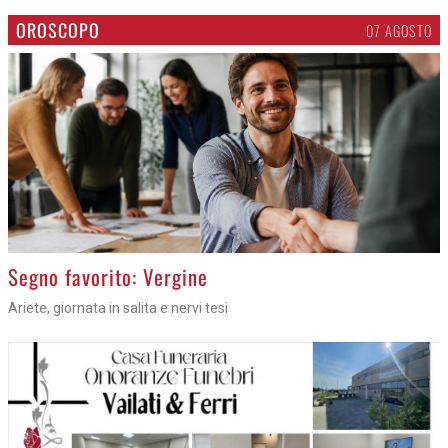
OROSCOPO
07 AGOSTO
>
Segno favorito: Vergine
Ariete, giornata in salita e nervi tesi