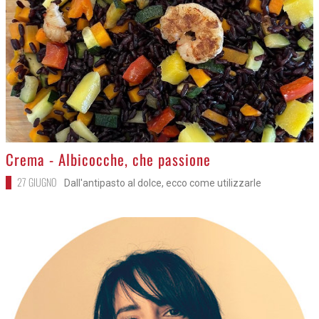
>
Crema - Albicocche, che passione
27 GIUGNO
Dall'antipasto al dolce, ecco come utilizzarle