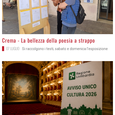
>
Crema - La bellezza della poesia a strappo
07 LUGLIO
Si raccolgono i testi; sabato e domenica l'esposizione