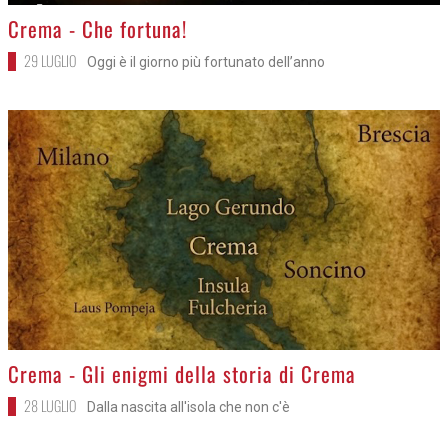
>
Crema - Che fortuna!
29 LUGLIO
Oggi è il giorno più fortunato dell’anno
>
Crema - Gli enigmi della storia di Crema
28 LUGLIO
Dalla nascita all'isola che non c'è