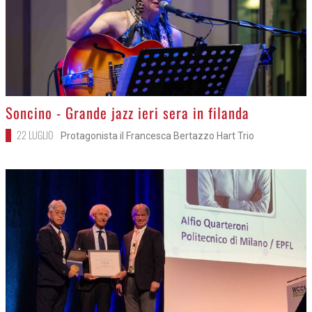
>
Soncino - Grande jazz ieri sera in filanda
22 LUGLIO
Protagonista il Francesca Bertazzo Hart Trio