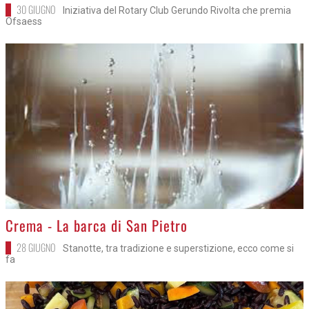
30 GIUGNO
Iniziativa del Rotary Club Gerundo Rivolta che premia
Ofsaess
>
Crema - La barca di San Pietro
28 GIUGNO
Stanotte, tra tradizione e superstizione, ecco come si
fa