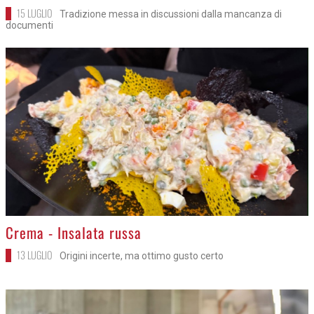
15 LUGLIO
Tradizione messa in discussioni dalla mancanza di
documenti
>
Crema - Insalata russa
13 LUGLIO
Origini incerte, ma ottimo gusto certo