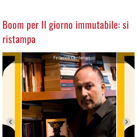
CREMASCO
OROSCOPO
Boom per Il giorno immutabile: si
LA PIAZZA
ristampa
ANIMALI
NECROLOGI
Federico Centenari
ACCEDI