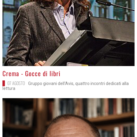
>
Crema - Gocce di libri
07 AGOSTO
Gruppo giovani dell'Avis, quattro incontri dedicati alla
lettura