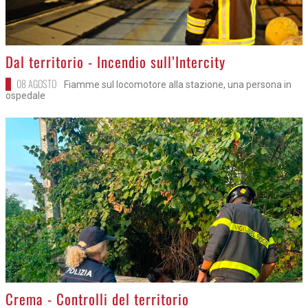
>
Dal territorio - Incendio sull’Intercity
08 AGOSTO
Fiamme sul locomotore alla stazione, una persona in
ospedale
>
Crema - Controlli del territorio