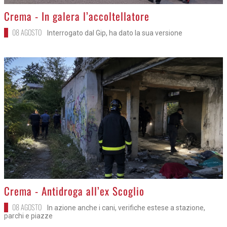
>
Crema - In galera l’accoltellatore
08 AGOSTO
Interrogato dal Gip, ha dato la sua versione
>
Crema - Antidroga all’ex Scoglio
08 AGOSTO
In azione anche i cani, verifiche estese a stazione,
parchi e piazze