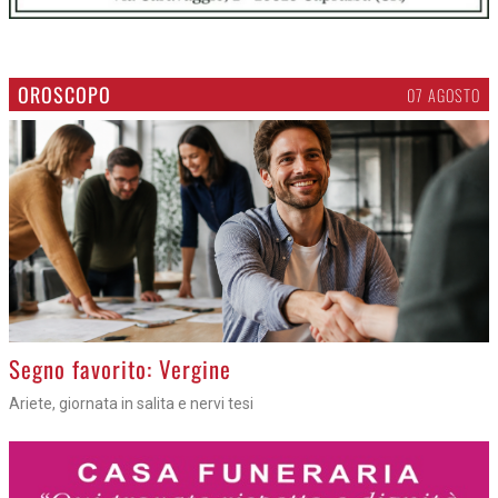
OROSCOPO
07 AGOSTO
>
Segno favorito: Vergine
Ariete, giornata in salita e nervi tesi