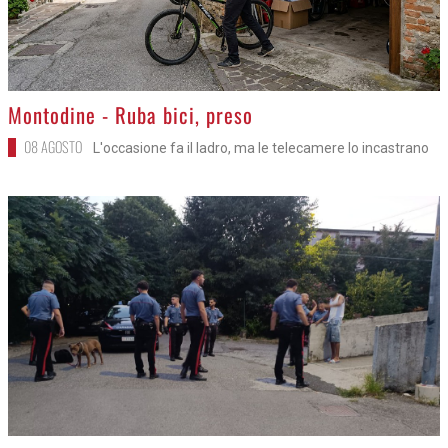
>
Montodine - Ruba bici, preso
08 AGOSTO
L'occasione fa il ladro, ma le telecamere lo incastrano