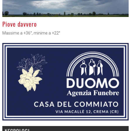
>
Piove davvero
Massime a +36°, minime a +22°