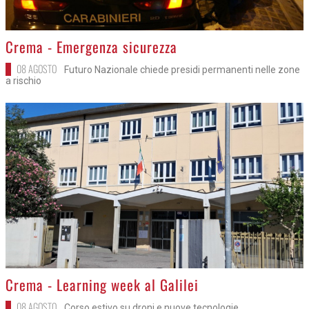
>
Crema - Emergenza sicurezza
08 AGOSTO
Futuro Nazionale chiede presidi permanenti nelle zone
a rischio
>
Crema - Learning week al Galilei
08 AGOSTO
Corso estivo su droni e nuove tecnologie