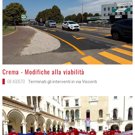
>
Crema - Modifiche alla viabilità
08 AGOSTO
Terminati gli interventi in via Visconti