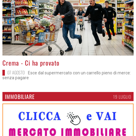
>
Crema - Ci ha provato
07 AGOSTO
Esce dal supermercato con un carrello pieno di merce:
senza pagare
IMMOBILIARE
19 LUGLIO