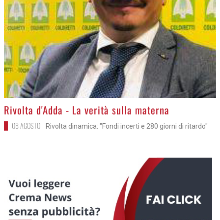
>
Rivolta d'Adda - La verità sulla materna
08 AGOSTO
Rivolta dinamica: "Fondi incerti e 280 giorni di ritardo"