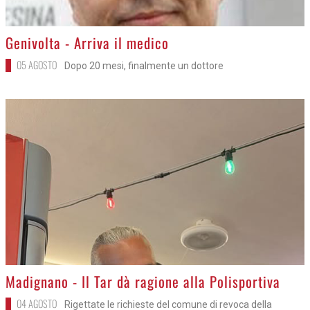
>
Genivolta - Arriva il medico
05 AGOSTO
Dopo 20 mesi, finalmente un dottore
>
Madignano - Il Tar dà ragione alla Polisportiva
04 AGOSTO
Rigettate le richieste del comune di revoca della