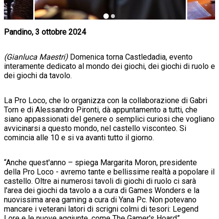
Pandino, 3 ottobre 2024
(Gianluca Maestri)
Domenica torna Castledadia, evento
interamente dedicato al mondo dei giochi, dei giochi di ruolo e
dei giochi da tavolo.
La Pro Loco, che lo organizza con la collaborazione di Gabri
Torn e di Alessandro Pironti, dà appuntamento a tutti, che
siano appassionati del genere o semplici curiosi che vogliano
avvicinarsi a questo mondo, nel castello visconteo. Si
comincia alle 10 e si va avanti tutto il giorno.
“Anche quest'anno – spiega Margarita Moron, presidente
della Pro Loco - avremo tante e bellissime realtà a popolare il
castello. Oltre ai numerosi tavoli di giochi di ruolo ci sarà
l'area dei giochi da tavolo a a cura di Games Wonders e la
nuovissima area gaming a cura di Yana Pc. Non potevano
mancare i veterani latori di scrigni colmi di tesori: Legend
Lore e le nuove aggiunte, come The Gamer's Hoard”.