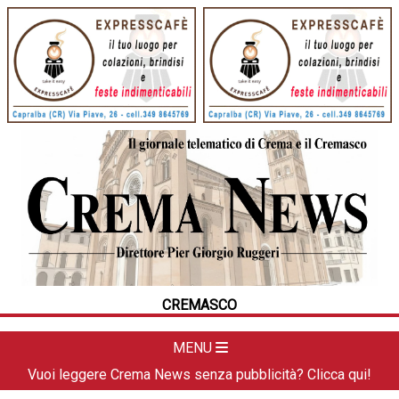
HOME
CRONACA
POLITICA
LA FOTO
METEO
CREMASCO
DAL TERRITORIO
CULTURA
MENU
SPORT
Vuoi leggere Crema News senza pubblicità? Clicca qui!
APPUNTAMENTI