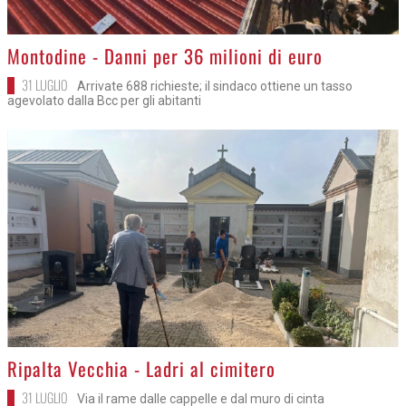
>
Montodine - Danni per 36 milioni di euro
31 LUGLIO
Arrivate 688 richieste; il sindaco ottiene un tasso
agevolato dalla Bcc per gli abitanti
>
Ripalta Vecchia - Ladri al cimitero
31 LUGLIO
Via il rame dalle cappelle e dal muro di cinta