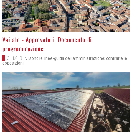
>
Vailate - Approvato il Documento di
programmazione
31 LUGLIO
Vi sono le linee-guida dell'amministrazione; contrarie le
opposizioni