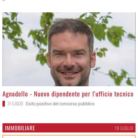
>
Agnadello - Nuovo dipendente per l'ufficio tecnico
31 LUGLIO
Esito positivo del concorso pubblico
IMMOBILIARE
19 LUGLIO