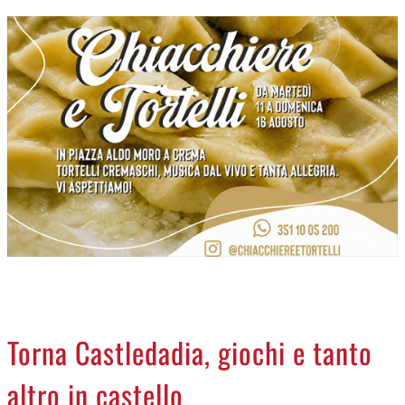
CREMASCO
OROSCOPO
LA PIAZZA
ANIMALI
NECROLOGI
ACCEDI
Torna Castledadia, giochi e tanto
altro in castello