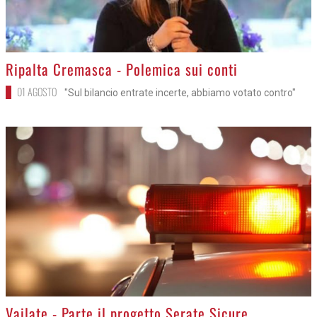
>
Ripalta Cremasca - Polemica sui conti
01 AGOSTO
"Sul bilancio entrate incerte, abbiamo votato contro"
>
Vailate - Parte il progetto Serate Sicure