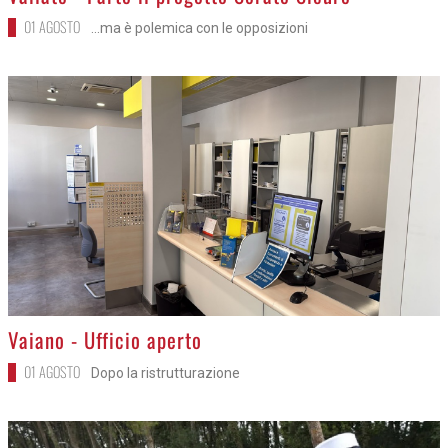
01 AGOSTO
...ma è polemica con le opposizioni
>
Vaiano - Ufficio aperto
01 AGOSTO
Dopo la ristrutturazione