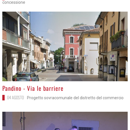
concessione
>
Pandino - Via le barriere
04 AGOSTO
Progetto sovracomunale del distretto del commercio