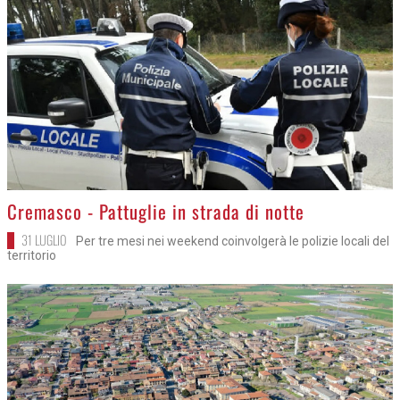
>
Cremasco - Pattuglie in strada di notte
31 LUGLIO
Per tre mesi nei weekend coinvolgerà le polizie locali del
territorio