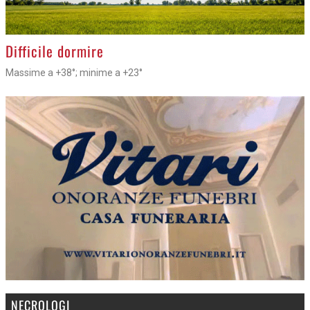
>
Difficile dormire
Massime a +38°; minime a +23°
NECROLOGI