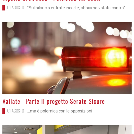
01 AGOSTO
"Sul bilancio entrate incerte, abbiamo votato contro"
>
Vailate - Parte il progetto Serate Sicure
01 AGOSTO
...ma è polemica con le opposizioni