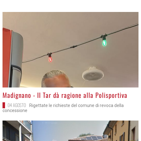
>
Madignano - Il Tar dà ragione alla Polisportiva
04 AGOSTO
Rigettate le richieste del comune di revoca della
concessione