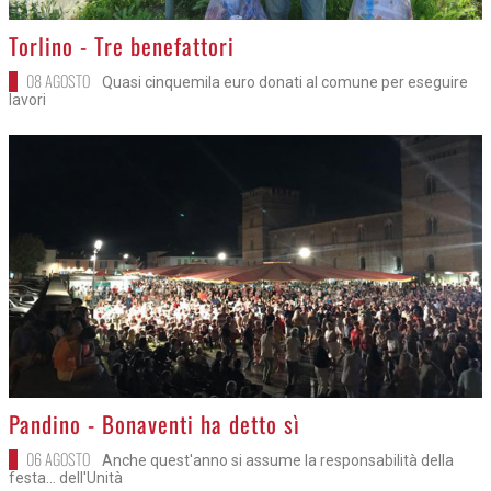
>
Torlino - Tre benefattori
08 AGOSTO
Quasi cinquemila euro donati al comune per eseguire
lavori
>
Pandino - Bonaventi ha detto sì
06 AGOSTO
Anche quest'anno si assume la responsabilità della
festa... dell'Unità