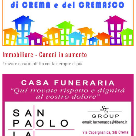
>
Immobiliare - Canoni in aumento
Trovare casa in affitto costa sempre di più