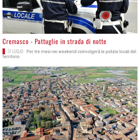
>
Cremasco - Pattuglie in strada di notte
31 LUGLIO
Per tre mesi nei weekend coinvolgerà le polizie locali del
territorio