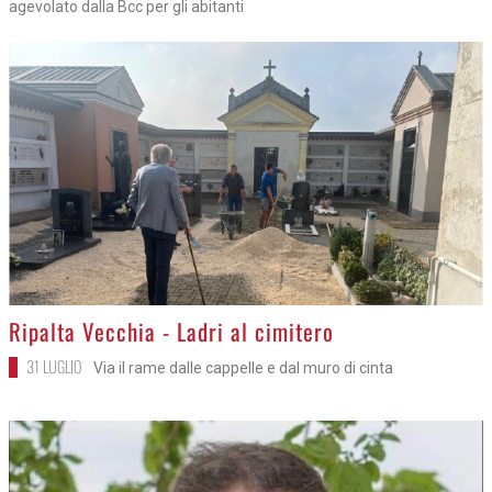
agevolato dalla Bcc per gli abitanti
>
Ripalta Vecchia - Ladri al cimitero
31 LUGLIO
Via il rame dalle cappelle e dal muro di cinta