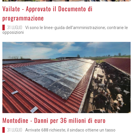
>
Vailate - Approvato il Documento di
programmazione
31 LUGLIO
Vi sono le linee-guida dell'amministrazione; contrarie le
opposizioni
>
Montodine - Danni per 36 milioni di euro
31 LUGLIO
Arrivate 688 richieste; il sindaco ottiene un tasso