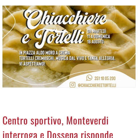
CREMASCO
OROSCOPO
LA PIAZZA
ANIMALI
NECROLOGI
ACCEDI
Centro sportivo, Monteverdi
interroga e Dossena risponde