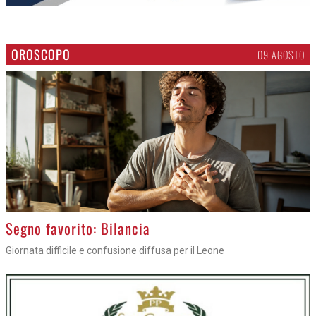
OROSCOPO
09 AGOSTO
>
Segno favorito: Bilancia
Giornata difficile e confusione diffusa per il Leone