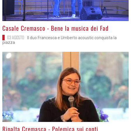
>
Casale Cremasco - Bene la musica dei Fad
03 AGOSTO
Il duo Francesca e Umberto acoustic conquista la
piazza
>
Ripalta Cremasca - Polemica sui conti