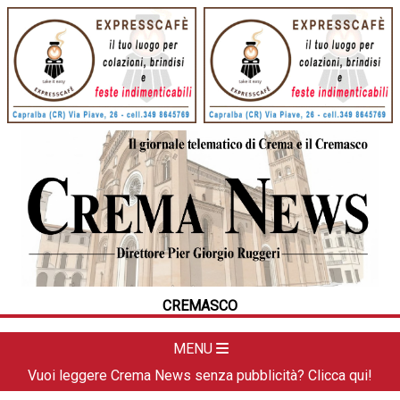
HOME
CRONACA
POLITICA
LA FOTO
METEO
CREMASCO
DAL TERRITORIO
CULTURA
MENU
SPORT
Vuoi leggere Crema News senza pubblicità? Clicca qui!
APPUNTAMENTI