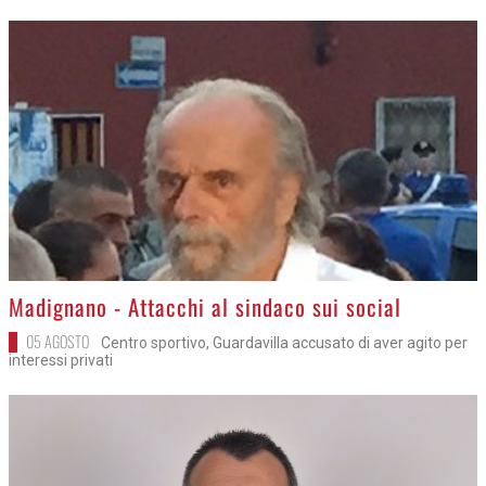
>
Madignano - Attacchi al sindaco sui social
05 AGOSTO
Centro sportivo, Guardavilla accusato di aver agito per
interessi privati