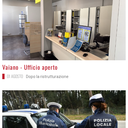
>
Vaiano - Ufficio aperto
01 AGOSTO
Dopo la ristrutturazione