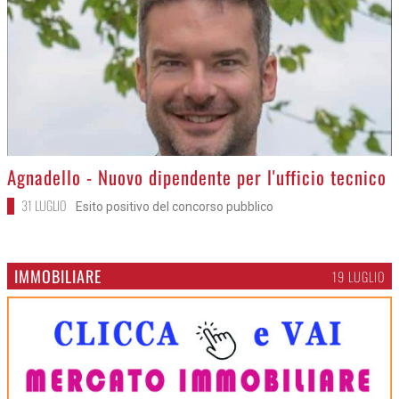
>
Agnadello - Nuovo dipendente per l'ufficio tecnico
31 LUGLIO
Esito positivo del concorso pubblico
IMMOBILIARE
19 LUGLIO