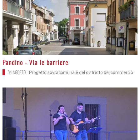
>
Pandino - Via le barriere
04 AGOSTO
Progetto sovracomunale del distretto del commercio