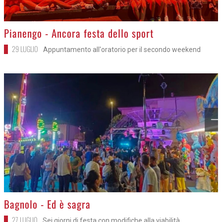
>
Pianengo - Ancora festa dello sport
29 LUGLIO
Appuntamento all'oratorio per il secondo weekend
>
Bagnolo - Ed è sagra
27 LUGLIO
Sei giorni di festa con modifiche alla viabilità