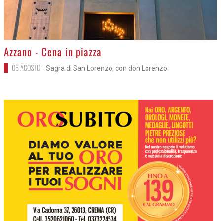
>
Azzano - Cena in piazza
06 AGOSTO
Sagra di San Lorenzo, con don Lorenzo