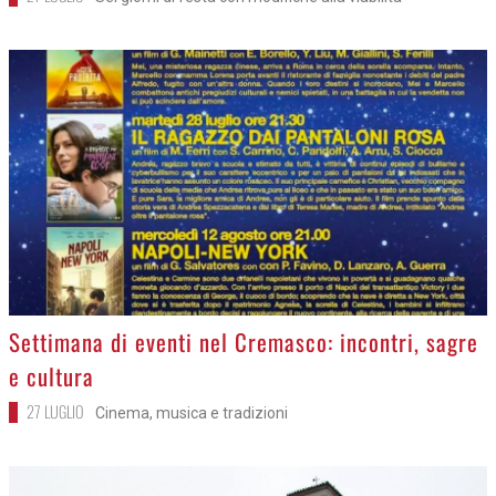
>
Settimana di eventi nel Cremasco: incontri, sagre
e cultura
27 LUGLIO
Cinema, musica e tradizioni