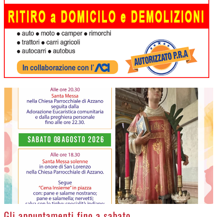
>
Gli appuntamenti fino a sabato