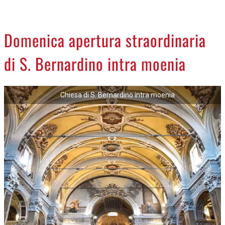
CREMASCO
OROSCOPO
Domenica apertura straordinaria
LA PIAZZA
di S. Bernardino intra moenia
ANIMALI
NECROLOGI
Chiesa di S. Bernardino intra moenia
ACCEDI