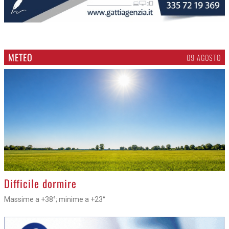
METEO
09 AGOSTO
>
Difficile dormire
Massime a +38°; minime a +23°