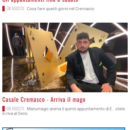
06 AGOSTO
Cosa fare questi giorni nel Cremasco
>
Casale Cremasco - Arriva il mago
06 AGOSTO
Manumagic anima il quinto appuntamento di E... state
in riva al Serio