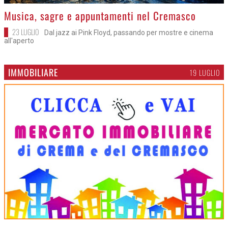
>
Musica, sagre e appuntamenti nel Cremasco
23 LUGLIO
Dal jazz ai Pink Floyd, passando per mostre e cinema
all'aperto
IMMOBILIARE
19 LUGLIO