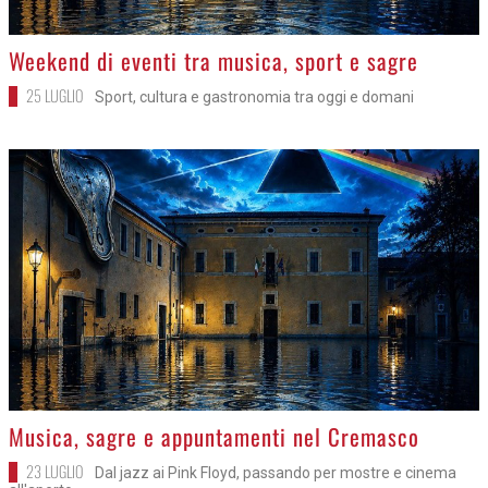
>
Weekend di eventi tra musica, sport e sagre
25 LUGLIO
Sport, cultura e gastronomia tra oggi e domani
>
Musica, sagre e appuntamenti nel Cremasco
23 LUGLIO
Dal jazz ai Pink Floyd, passando per mostre e cinema