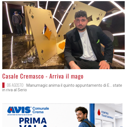
>
Casale Cremasco - Arriva il mago
06 AGOSTO
Manumagic anima il quinto appuntamento di E... state
in riva al Serio