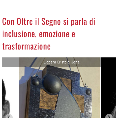
CREMASCO
OROSCOPO
Con Oltre il Segno si parla di
LA PIAZZA
inclusione, emozione e
ANIMALI
NECROLOGI
trasformazione
ACCEDI
L'opera Cristo di Jona