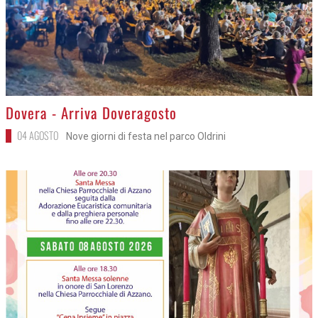
>
Dovera - Arriva Doveragosto
04 AGOSTO
Nove giorni di festa nel parco Oldrini