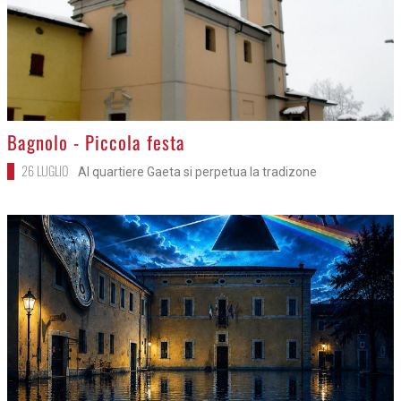
>
Bagnolo - Piccola festa
26 LUGLIO
Al quartiere Gaeta si perpetua la tradizone