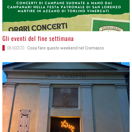
>
Gli eventi del fine settimana
08 AGOSTO
Cosa fare questo weekend nel Cremasco