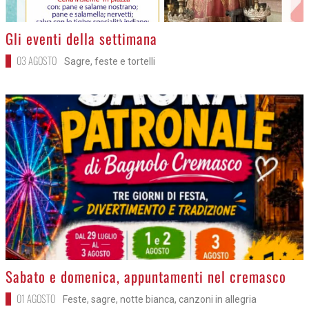
>
Gli eventi della settimana
03 AGOSTO
Sagre, feste e tortelli
>
Sabato e domenica, appuntamenti nel cremasco
01 AGOSTO
Feste, sagre, notte bianca, canzoni in allegria