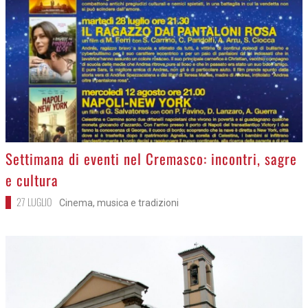
>
Settimana di eventi nel Cremasco: incontri, sagre
e cultura
27 LUGLIO
Cinema, musica e tradizioni