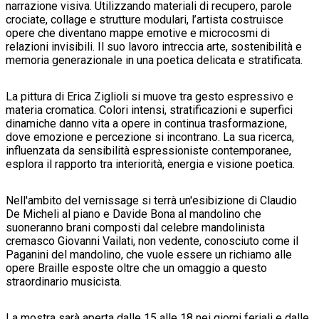
narrazione visiva. Utilizzando materiali di recupero, parole
crociate, collage e strutture modulari, l’artista costruisce
opere che diventano mappe emotive e microcosmi di
relazioni invisibili. Il suo lavoro intreccia arte, sostenibilità e
memoria generazionale in una poetica delicata e stratificata.
La pittura di Erica Ziglioli si muove tra gesto espressivo e
materia cromatica. Colori intensi, stratificazioni e superfici
dinamiche danno vita a opere in continua trasformazione,
dove emozione e percezione si incontrano. La sua ricerca,
influenzata da sensibilità espressioniste contemporanee,
esplora il rapporto tra interiorità, energia e visione poetica.
Nell'ambito del vernissage si terrà un'esibizione di Claudio
De Micheli al piano e Davide Bona al mandolino che
suoneranno brani composti dal celebre mandolinista
cremasco Giovanni Vailati, non vedente, conosciuto come il
Paganini del mandolino, che vuole essere un richiamo alle
opere Braille esposte oltre che un omaggio a questo
straordinario musicista.
La mostra sarà aperta dalle 15 alle 18 nei giorni feriali e dalle