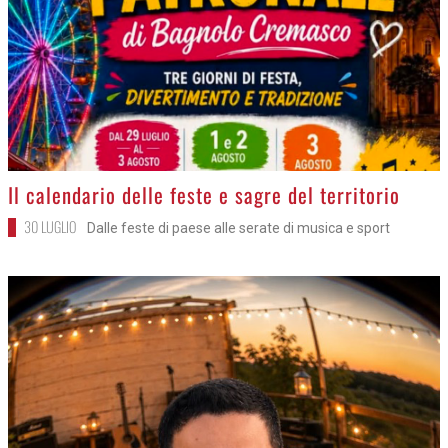
>
Il calendario delle feste e sagre del territorio
30 LUGLIO
Dalle feste di paese alle serate di musica e sport