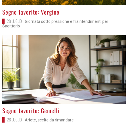
>
Segno favorito: Vergine
29 LUGLIO
Giornata sotto pressione e fraintendimenti per
Sagittario
>
Segno favorito: Gemelli
28 LUGLIO
Ariete, scelte da rimandare