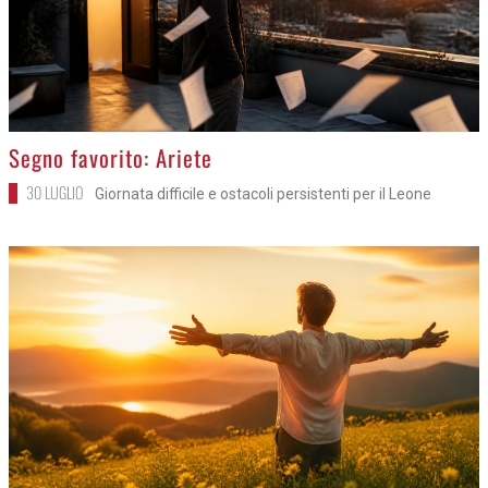
>
Segno favorito: Ariete
30 LUGLIO
Giornata difficile e ostacoli persistenti per il Leone