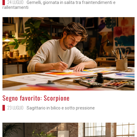
24 LUGLIO
Gemelli, giornata in salita tra fraintendimenti e
rallentamenti
>
Segno favorito: Scorpione
23 LUGLIO
Sagittario in bilico e sotto pressione