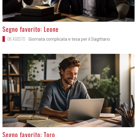
>
Segno favorito: Leone
06 AGOSTO
Giornata complicata e tesa per il Sagittario
>
Segno favorito: Toro