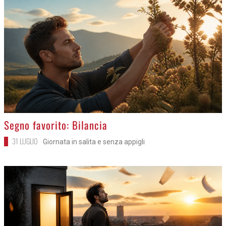
>
Segno favorito: Bilancia
31 LUGLIO
Giornata in salita e senza appigli