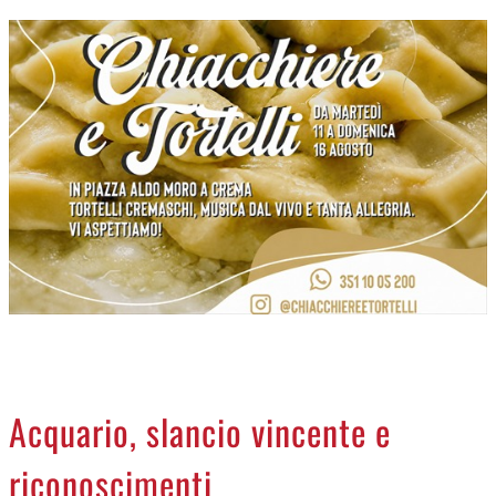
CREMASCO
OROSCOPO
LA PIAZZA
ANIMALI
NECROLOGI
ACCEDI
Acquario, slancio vincente e
riconoscimenti