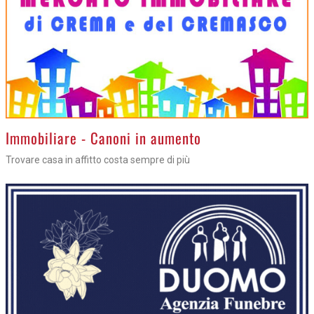
>
Immobiliare - Canoni in aumento
Trovare casa in affitto costa sempre di più