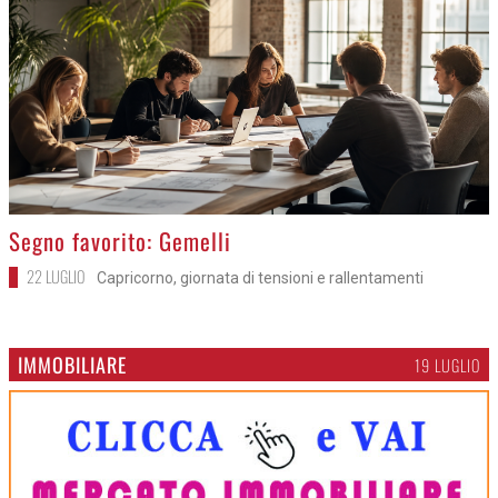
>
Segno favorito: Gemelli
22 LUGLIO
Capricorno, giornata di tensioni e rallentamenti
IMMOBILIARE
19 LUGLIO