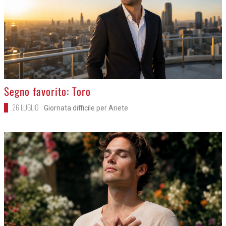
>
Segno favorito: Toro
26 LUGLIO
Giornata difficile per Ariete