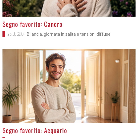
>
Segno favorito: Cancro
25 LUGLIO
Bilancia, giornata in salita e tensioni diffuse
>
Segno favorito: Acquario