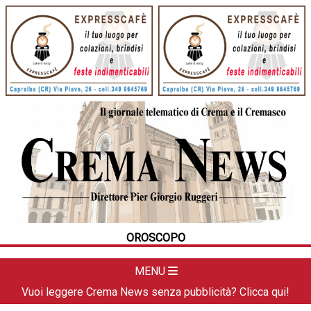
HOME
CRONACA
POLITICA
LA FOTO
METEO
OROSCOPO
DAL TERRITORIO
CULTURA
MENU
SPORT
Vuoi leggere Crema News senza pubblicità? Clicca qui!
APPUNTAMENTI