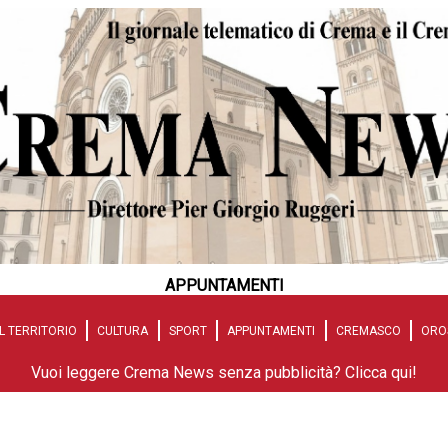
APPUNTAMENTI
L TERRITORIO
CULTURA
SPORT
APPUNTAMENTI
CREMASCO
ORO
Vuoi leggere Crema News senza pubblicità? Clicca qui!