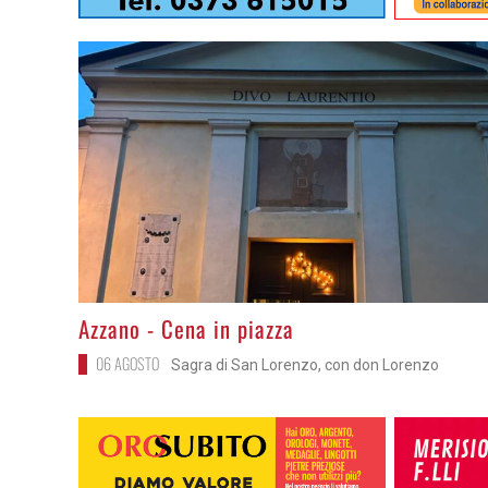
>
Azzano - Cena in piazza
06 AGOSTO
Sagra di San Lorenzo, con don Lorenzo