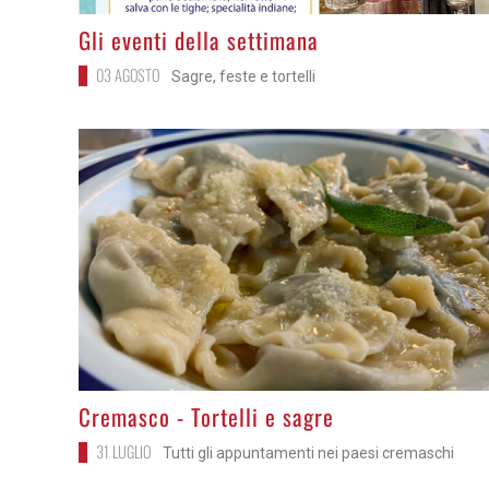
>
Gli eventi della settimana
03 AGOSTO
Sagre, feste e tortelli
>
Cremasco - Tortelli e sagre
31 LUGLIO
Tutti gli appuntamenti nei paesi cremaschi