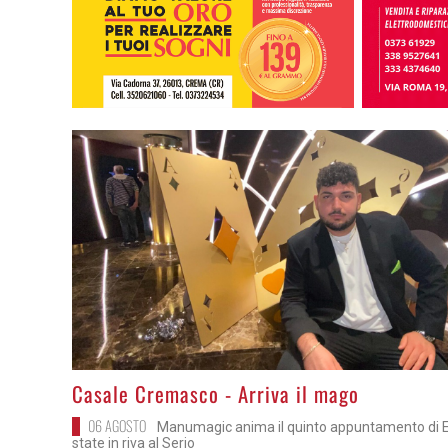
>
Casale Cremasco - Arriva il mago
06 AGOSTO
Manumagic anima il quinto appuntamento di E.
state in riva al Serio