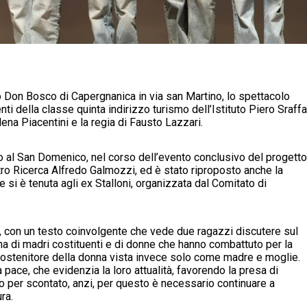
o Don Bosco di Capergnanica in via san Martino, lo spettacolo
ti della classe quinta indirizzo turismo dell’Istituto Piero Sraffa
na Piacentini e la regia di Fausto Lazzari.
o al San Domenico, nel corso dell’evento conclusivo del progetto
ro Ricerca Alfredo Galmozzi, ed è stato riproposto anche la
si è tenuta agli ex Stalloni, organizzata dal Comitato di
, con un testo coinvolgente che vede due ragazzi discutere sul
cena di madri costituenti e di donne che hanno combattuto per la
 sostenitore della donna vista invece solo come madre e moglie.
 pace, che evidenzia la loro attualità, favorendo la presa di
o per scontato, anzi, per questo è necessario continuare a
ra.