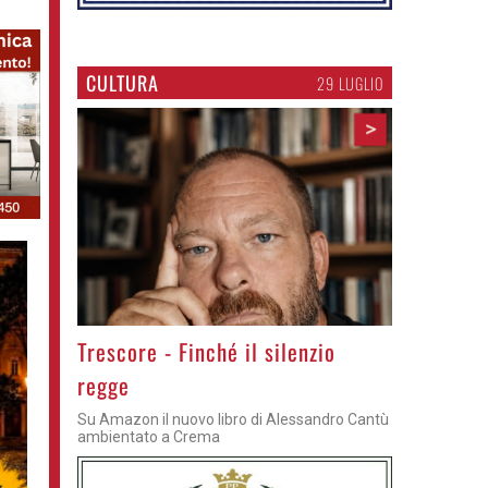
CULTURA
29 LUGLIO
>
Trescore - Finché il silenzio
regge
Su Amazon il nuovo libro di Alessandro Cantù
ambientato a Crema