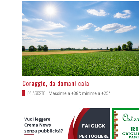
>
Coraggio, da domani cala
05 AGOSTO
Massime a +38°; minime a +25°