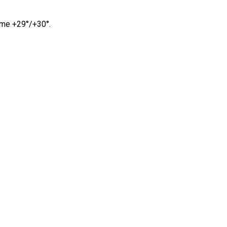
ime +29°/+30°.