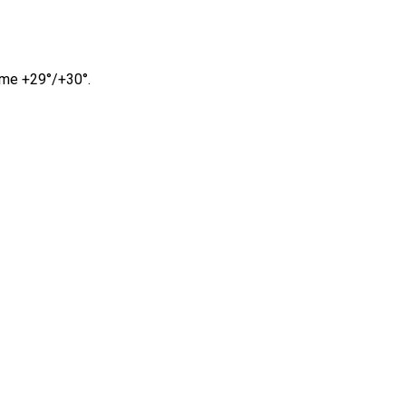
ime +29°/+30°.