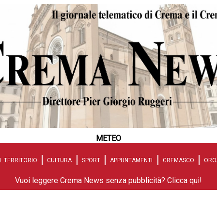
METEO
L TERRITORIO
CULTURA
SPORT
APPUNTAMENTI
CREMASCO
ORO
Vuoi leggere Crema News senza pubblicità? Clicca qui!