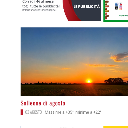
>
Solleone di agosto
03 AGOSTO
Massime a +35°, minime a +22°