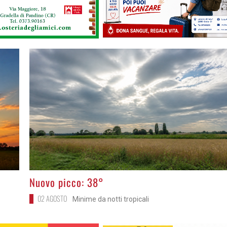
>
Nuovo picco: 38°
02 AGOSTO
Minime da notti tropicali