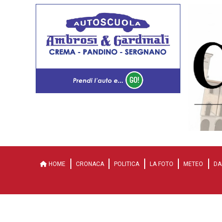
HOME
CRONACA
POLITICA
LA FOTO
METEO
DA