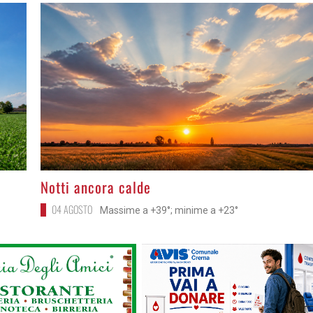
>
Notti ancora calde
04 AGOSTO
Massime a +39°; minime a +23°