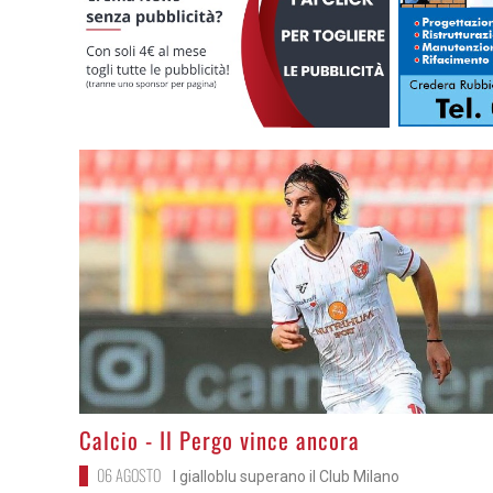
>
Calcio - Il Pergo vince ancora
06 AGOSTO
I gialloblu superano il Club Milano