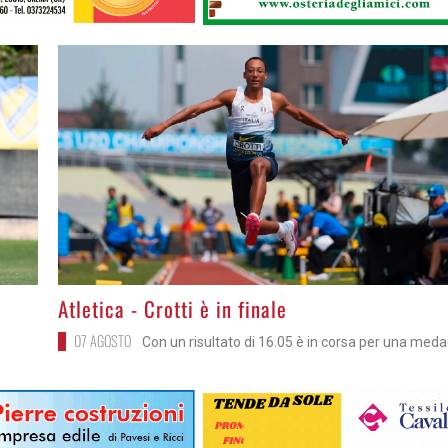
>
Atletica - Crotti è in finale
07 AGOSTO
Con un risultato di 16.05 è in corsa per una meda