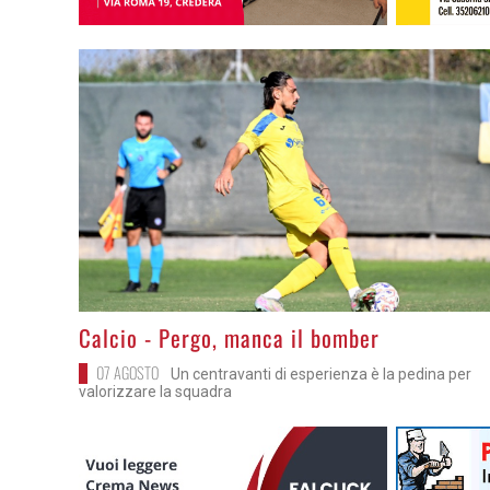
>
Calcio - Pergo, manca il bomber
07 AGOSTO
Un centravanti di esperienza è la pedina per
valorizzare la squadra