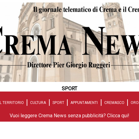
SPORT
L TERRITORIO
CULTURA
SPORT
APPUNTAMENTI
CREMASCO
ORO
Vuoi leggere Crema News senza pubblicità? Clicca qui!