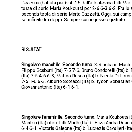
Deaconu (battuta per 6-4 7-6 dall’altoatesina Lilli Mar
testa di serie Maria Koukoutsi per 2-6 6-3 6-2. Fra le 
seconda testa di serie Marta Gazzetti. Oggi, sui campi in
semifinali dei doppi. Sempre con ingresso gratuito.
RISULTATI
Singolare maschile. Secondo turno
: Sebastiano Mantova
Filippo Scaburri (Ita) 7-5 7-6, Bruno Condorelli (Ita) b.
(Ita) 7-5 4-6 6-3, Matteo Rusca (Ita) b. Nicola Di Lorenz
7-5 1-6 6-3, Alberto Scotacci (Ita) b. Tyson Sebastian Gr
Giovannantonio (Ita) 6-1 6-1.
Singolare femminile. Secondo turno
: Maria Koukoutsi (
Manfrin (Ita) ritiro, Lilli Marth (Ita) b. Eliza Andra De
6-4 6-1, Victoria Galeone (Ita) b. Lucrezia Cavalieri (It