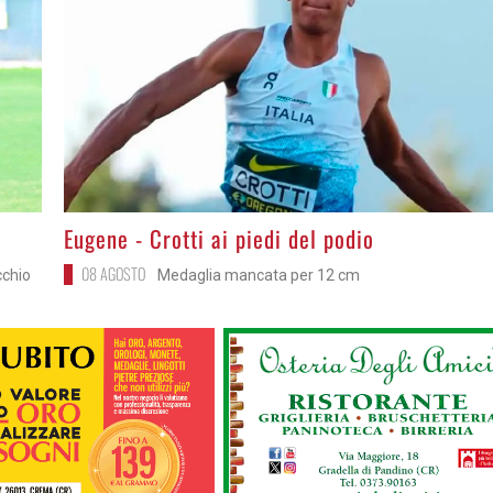
>
Eugene - Crotti ai piedi del podio
08 AGOSTO
cchio
Medaglia mancata per 12 cm