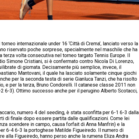
orneo internazionale under 16 ‘Città di Crema’, lanciato verso la
hanno riservato poche sorprese, specialmente nel maschile che ha
la terza volta consecutiva nel torneo targato Tennis Europe. Il
o Simone Cristiani, si è confermato contro Nicola Di Lorenzo,
ilibrate di giornata. Decisamente più semplice, invece, il
astiano Mantovani, il quale ha lasciato solamente cinque giochi
anche per la seconda testa di serie Gianluca Tanzi, che ha risolto
o, e per la terza, Bruno Condorelli. Il catanese classe 2011 non
(6-2 6-3). Ottimo successo anche per il perugino Alberto Scotacci,
ccario, numero 4 del seeding, è stata sconfitta per 6-1 6-3 dalla
 di finale dopo essere partita dalle qualificazioni. Come lei
enza scendere in campo, causa forfait di Anna Manfrin) e la
per 6-4 6-3 la portoghese Matilde Figueiredo. Il numero di
tre alla Figueiredo, hanno perso anche la rumena Eliza Andra