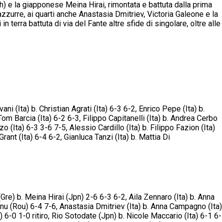
th) e la giapponese Meina Hirai, rimontata e battuta dalla prima
azzurre, ai quarti anche Anastasia Dmitriev, Victoria Galeone e la
 terra battuta di via del Fante altre sfide di singolare, oltre alle
ni (Ita) b. Christian Agrati (Ita) 6-3 6-2, Enrico Pepe (Ita) b.
 Tom Barcia (Ita) 6-2 6-3, Filippo Capitanelli (Ita) b. Andrea Cerbo
o (Ita) 6-3 3-6 7-5, Alessio Cardillo (Ita) b. Filippo Fazion (Ita)
ant (Ita) 6-4 6-2, Gianluca Tanzi (Ita) b. Mattia Di
Gre) b. Meina Hirai (Jpn) 2-6 6-3 6-2, Aila Zennaro (Ita) b. Anna
aconu (Rou) 6-4 7-6, Anastasia Dmitriev (Ita) b. Anna Campagno (Ita)
a) 6-0 1-0 ritiro, Rio Sotodate (Jpn) b. Nicole Maccario (Ita) 6-1 6-