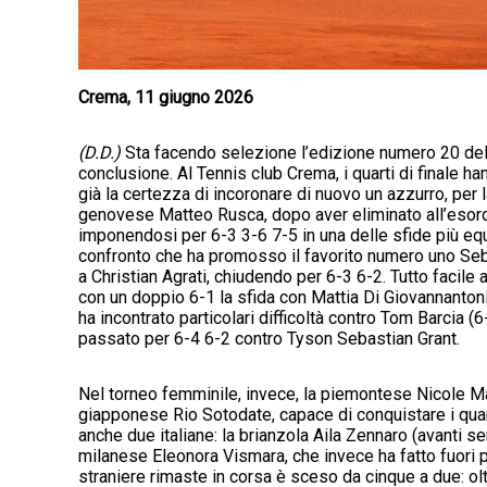
Crema, 11 giugno 2026
(D.D.)
Sta facendo selezione l’edizione numero 20 del t
conclusione. Al Tennis club Crema, i quarti di finale 
già la certezza di incoronare di nuovo un azzurro, per 
genovese Matteo Rusca, dopo aver eliminato all’esordi
imponendosi per 6-3 3-6 7-5 in una delle sfide più equ
confronto che ha promosso il favorito numero uno Seb
a Christian Agrati, chiudendo per 6-3 6-2. Tutto facile 
con un doppio 6-1 la sfida con Mattia Di Giovannantoni
ha incontrato particolari difficoltà contro Tom Barcia 
passato per 6-4 6-2 contro Tyson Sebastian Grant.
Nel torneo femminile, invece, la piemontese Nicole Ma
giapponese Rio Sotodate, capace di conquistare i quarti
anche due italiane: la brianzola Aila Zennaro (avanti s
milanese Eleonora Vismara, che invece ha fatto fuori 
straniere rimaste in corsa è sceso da cinque a due: ol