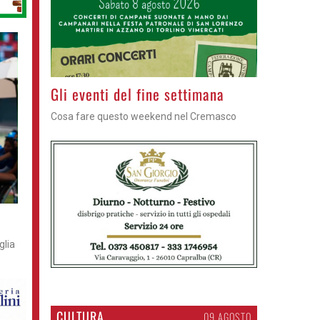
Azzano - Cena in piazza
Sagra di San Lorenzo, con don Lorenzo
glia
CULTURA
09 AGOSTO