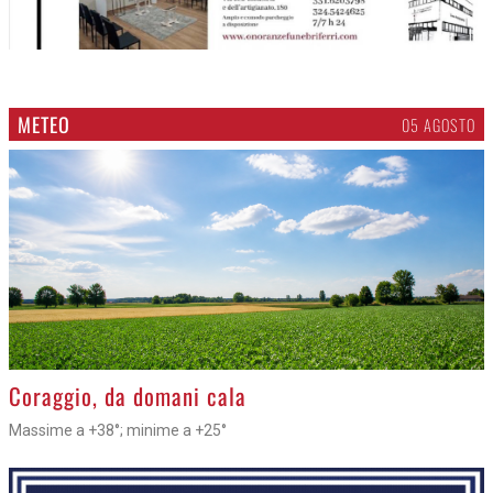
METEO
05 AGOSTO
>
Coraggio, da domani cala
Massime a +38°; minime a +25°