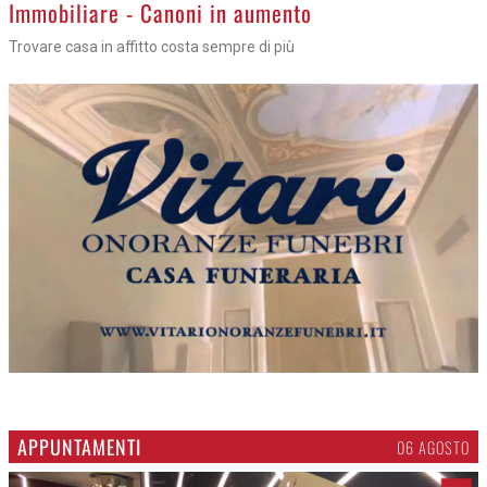
>
Immobiliare - Canoni in aumento
Trovare casa in affitto costa sempre di più
APPUNTAMENTI
06 AGOSTO