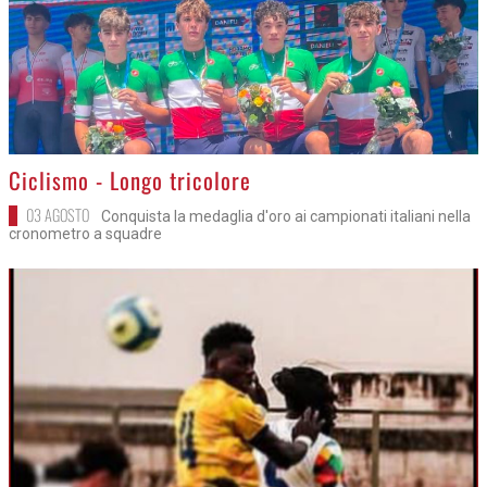
>
Ciclismo - Longo tricolore
03 AGOSTO
Conquista la medaglia d'oro ai campionati italiani nella
cronometro a squadre