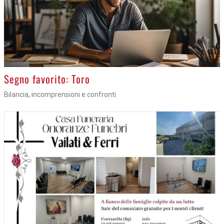
>
Segno favorito: Toro
Bilancia, incomprensioni e confronti