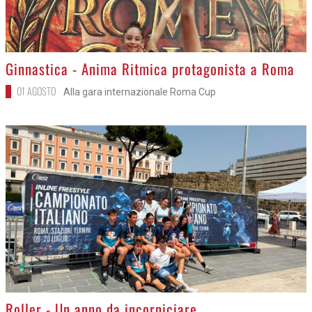
>
Ginnastica - Anima Ritmica protagonista a Roma
01 AGOSTO
Alla gara internazionale Roma Cup
>
Roller - Un anno da incorniciare