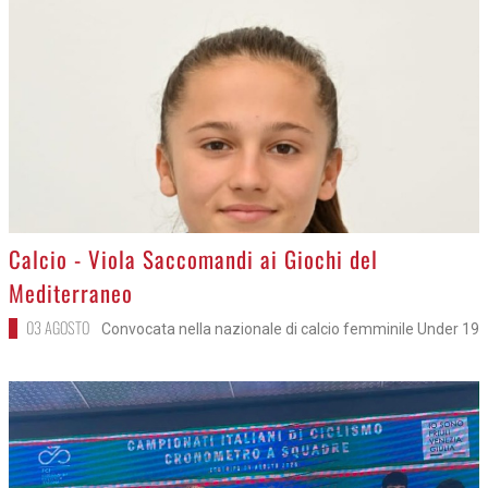
>
Calcio - Viola Saccomandi ai Giochi del
Mediterraneo
03 AGOSTO
Convocata nella nazionale di calcio femminile Under 19