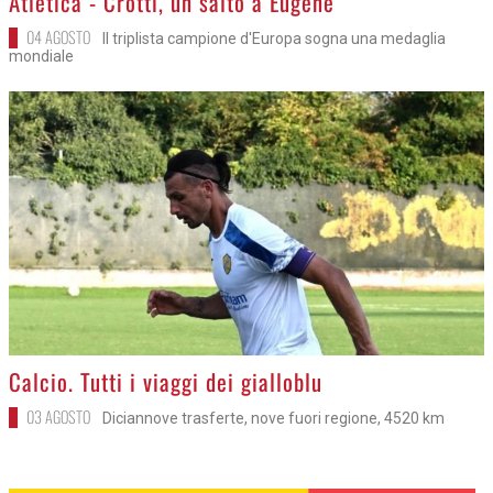
Atletica - Crotti, un salto a Eugene
04 AGOSTO
Il triplista campione d'Europa sogna una medaglia
mondiale
>
Calcio. Tutti i viaggi dei gialloblu
03 AGOSTO
Diciannove trasferte, nove fuori regione, 4520 km