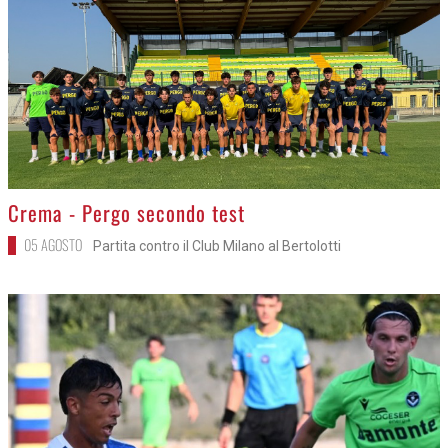
>
Crema - Pergo secondo test
05 AGOSTO
Partita contro il Club Milano al Bertolotti