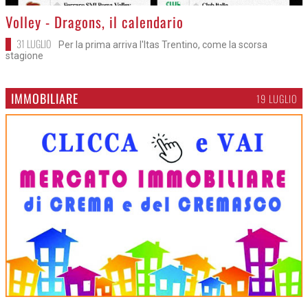
>
Volley - Dragons, il calendario
31 LUGLIO
Per la prima arriva l'Itas Trentino, come la scorsa
stagione
IMMOBILIARE
19 LUGLIO