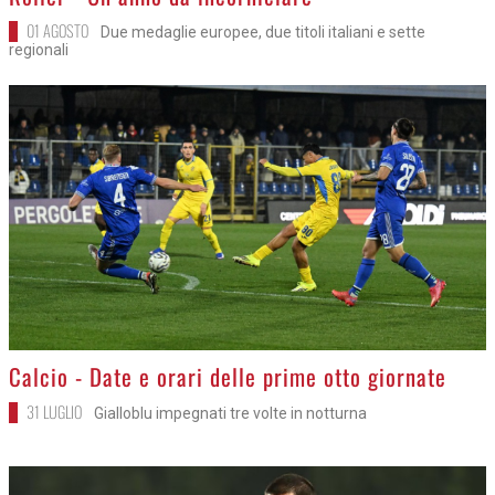
01 AGOSTO
Due medaglie europee, due titoli italiani e sette
regionali
>
Calcio - Date e orari delle prime otto giornate
31 LUGLIO
Gialloblu impegnati tre volte in notturna