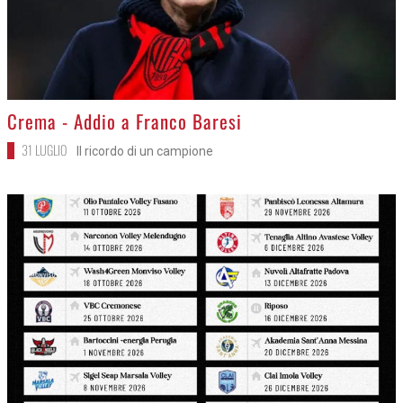
>
Crema - Addio a Franco Baresi
31 LUGLIO
Il ricordo di un campione