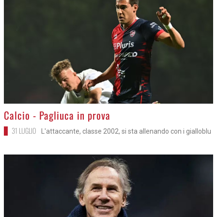
>
Calcio - Pagliuca in prova
31 LUGLIO
L'attaccante, classe 2002, si sta allenando con i gialloblu