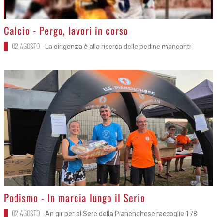
>
Calcio - Pergo, lavori in corso
02 AGOSTO
La dirigenza è alla ricerca delle pedine mancanti
>
Podismo - In marcia lungo il Serio
02 AGOSTO
An gir per al Sere della Pianenghese raccoglie 178