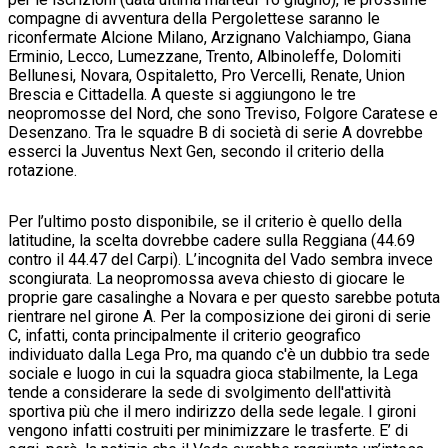
compagne di avventura della Pergolettese saranno le
riconfermate
Alcione Milano, Arzignano Valchiampo, Giana
Erminio, Lecco, Lumezzane, Trento, Albinoleffe, Dolomiti
Bellunesi, Novara, Ospitaletto, Pro Vercelli, Renate, Union
Brescia e Cittadella. A queste si aggiungono le tre
neopromosse del Nord, che sono Treviso, Folgore Caratese e
Desenzano. Tra le squadre B di società di serie A dovrebbe
esserci la Juventus Next Gen, secondo il criterio della
rotazione.
Per l’ultimo posto disponibile, se il criterio è quello della
latitudine, la scelta dovrebbe cadere sulla Reggiana (44.69
contro il 44.47 del Carpi). L’incognita del Vado sembra invece
scongiurata. La neopromossa aveva chiesto di giocare le
proprie gare casalinghe a Novara e per questo sarebbe potuta
rientrare nel girone A.
Per la composizione dei gironi di serie
C, infatti, conta principalmente il criterio geografico
individuato dalla Lega Pro, ma quando c'è un dubbio tra sede
sociale e luogo in cui la squadra gioca stabilmente, la Lega
tende a considerare la sede di svolgimento dell'attività
sportiva più che il mero indirizzo della sede legale. I gironi
vengono infatti costruiti per minimizzare le trasferte. E’ di