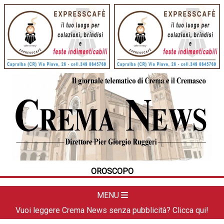
HOME
CRONACA
POLITICA
LA FOTO
METEO
OROSCOPO
DAL TERRITORIO
CULTURA
MENU
SPORT
Vuoi leggere Crema News senza pubblicità? Clicca qui!
APPUNTAMENTI