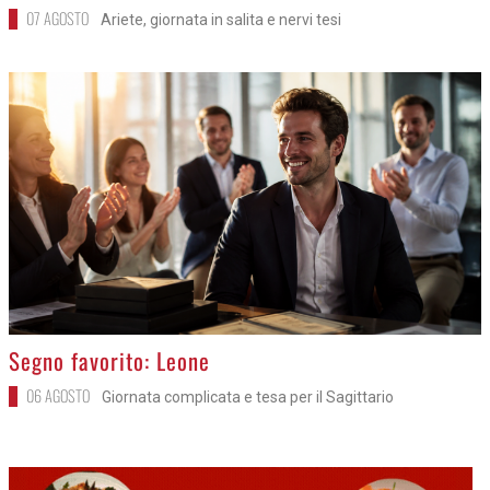
07 AGOSTO
Ariete, giornata in salita e nervi tesi
>
Segno favorito: Leone
06 AGOSTO
Giornata complicata e tesa per il Sagittario