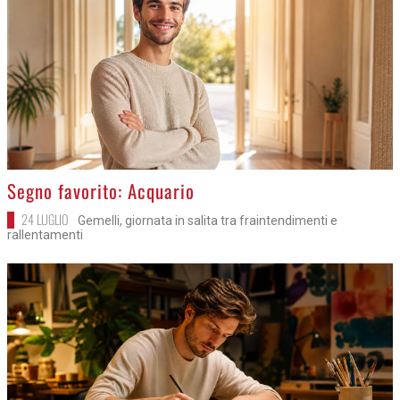
>
Segno favorito: Acquario
24 LUGLIO
Gemelli, giornata in salita tra fraintendimenti e
rallentamenti