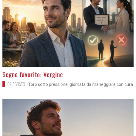
>
Segno favorito: Vergine
02 AGOSTO
Toro sotto pressione, giornata da maneggiare con cura