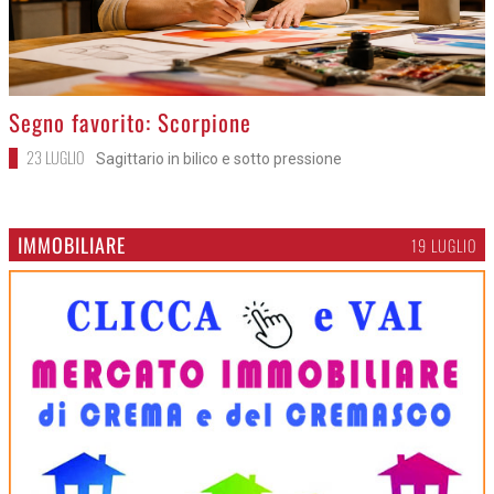
>
Segno favorito: Scorpione
23 LUGLIO
Sagittario in bilico e sotto pressione
IMMOBILIARE
19 LUGLIO