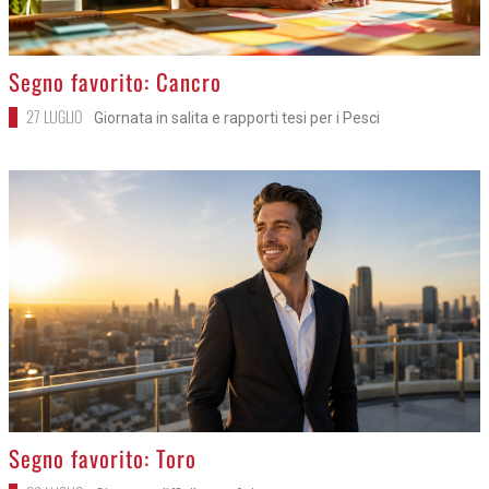
>
Segno favorito: Cancro
27 LUGLIO
Giornata in salita e rapporti tesi per i Pesci
>
Segno favorito: Toro