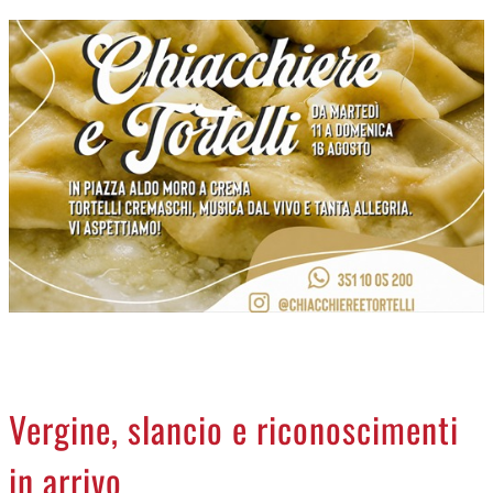
CREMASCO
OROSCOPO
LA PIAZZA
ANIMALI
NECROLOGI
ACCEDI
Vergine, slancio e riconoscimenti
in arrivo