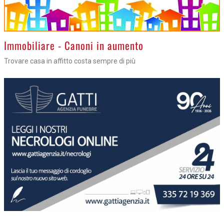
>
Immobiliare - Canoni in aumento
Trovare casa in affitto costa sempre di più