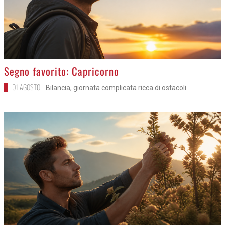
>
Segno favorito: Capricorno
01 AGOSTO
Bilancia, giornata complicata ricca di ostacoli