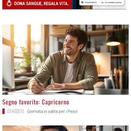
>
Segno favorito: Capricorno
03 AGOSTO
Giornata in salita per i Pesci