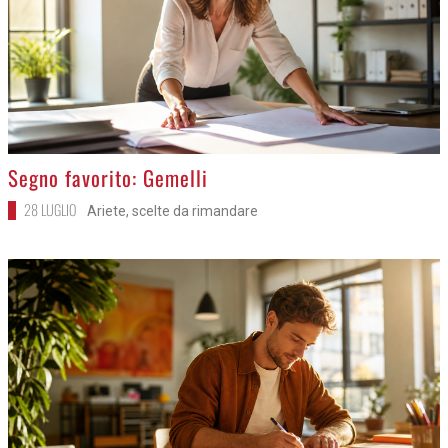
>
Segno favorito: Gemelli
28 LUGLIO
Ariete, scelte da rimandare