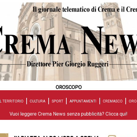
OROSCOPO
L TERRITORIO
CULTURA
SPORT
APPUNTAMENTI
CREMASCO
ORO
Vuoi leggere Crema News senza pubblicità? Clicca qui!