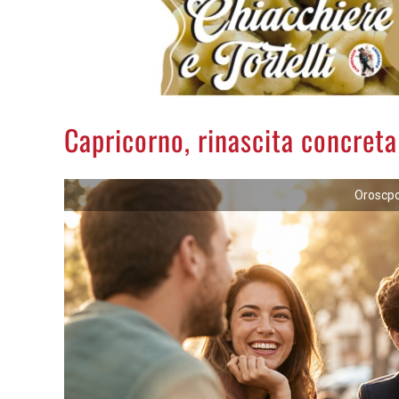
Capricorno, rinascita concreta
Oroscpo