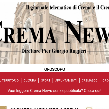
OROSCOPO
L TERRITORIO
CULTURA
SPORT
APPUNTAMENTI
CREMASCO
ORO
Vuoi leggere Crema News senza pubblicità? Clicca qui!