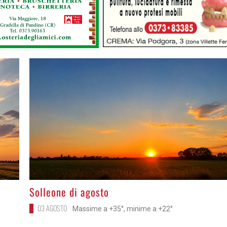
>
Solleone di agosto
03 AGOSTO
Massime a +35°, minime a +22°