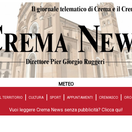
METEO
L TERRITORIO
CULTURA
SPORT
APPUNTAMENTI
CREMASCO
ORO
Vuoi leggere Crema News senza pubblicità? Clicca qui!