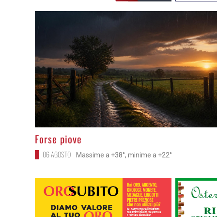
>
Forse piove
06 AGOSTO
Massime a +38°, minime a +22°