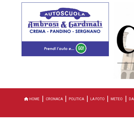
HOME
CRONACA
POLITICA
LA FOTO
METEO
DA