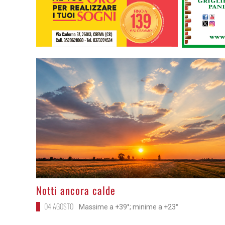
>
Notti ancora calde
04 AGOSTO
Massime a +39°; minime a +23°