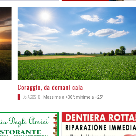
>
Coraggio, da domani cala
05 AGOSTO
Massime a +38°; minime a +25°