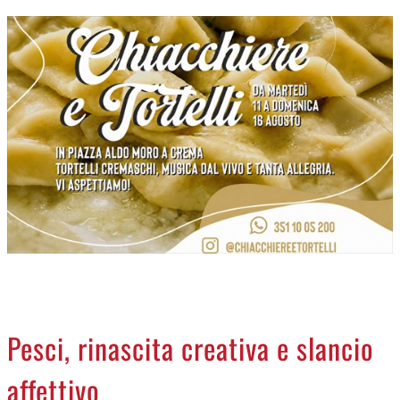
CREMASCO
OROSCOPO
LA PIAZZA
ANIMALI
NECROLOGI
ACCEDI
Pesci, rinascita creativa e slancio
affettivo