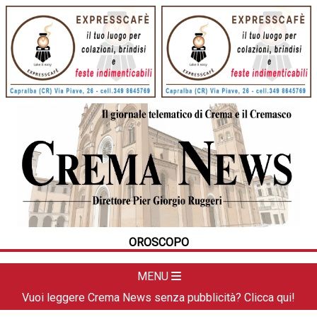
HOME
CRONACA
POLITICA
LA FOTO
METEO
OROSCOPO
DAL TERRITORIO
CULTURA
MENU
SPORT
Vuoi leggere Crema News senza pubblicità? Clicca qui!
APPUNTAMENTI