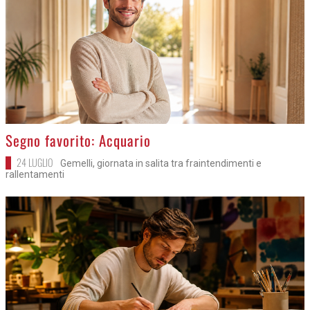
>
Segno favorito: Acquario
24 LUGLIO
Gemelli, giornata in salita tra fraintendimenti e
rallentamenti