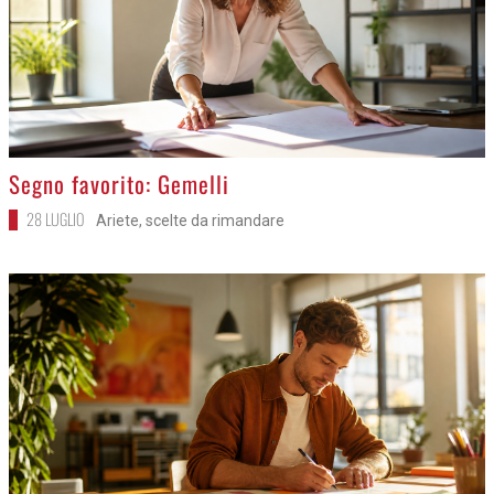
>
Segno favorito: Gemelli
28 LUGLIO
Ariete, scelte da rimandare