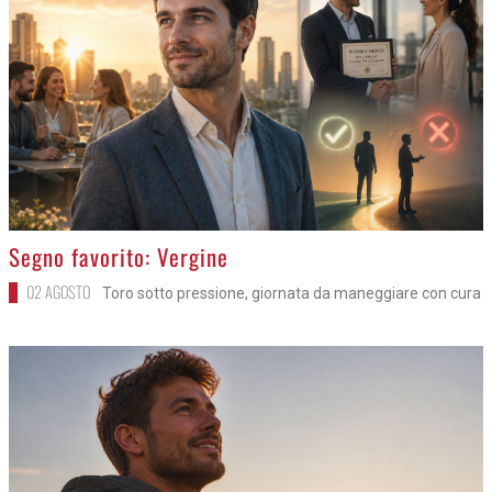
>
Segno favorito: Vergine
02 AGOSTO
Toro sotto pressione, giornata da maneggiare con cura