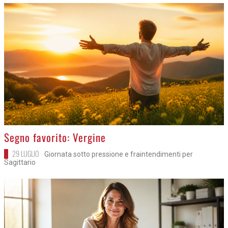
>
Segno favorito: Vergine
29 LUGLIO
Giornata sotto pressione e fraintendimenti per
Sagittario