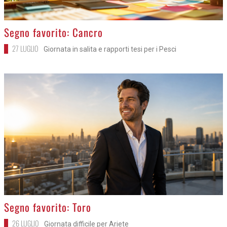
>
Segno favorito: Cancro
27 LUGLIO
Giornata in salita e rapporti tesi per i Pesci
>
Segno favorito: Toro
26 LUGLIO
Giornata difficile per Ariete