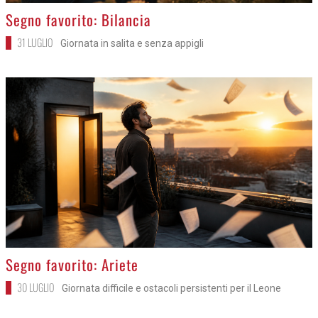
>
Segno favorito: Bilancia
31 LUGLIO
Giornata in salita e senza appigli
>
Segno favorito: Ariete
30 LUGLIO
Giornata difficile e ostacoli persistenti per il Leone