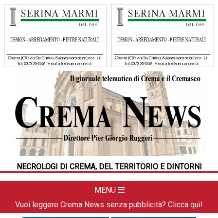
HOME
CRONACA
POLITICA
LA FOTO
METEO
NECROLOGI DI CREMA, DEL TERRITORIO E DINTORNI
DAL TERRITORIO
CULTURA
MENU
SPORT
Vuoi leggere Crema News senza pubblicità? Clicca qui!
APPUNTAMENTI