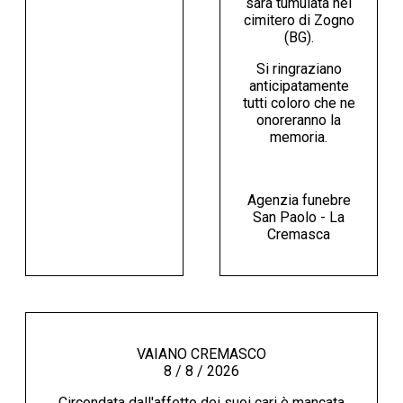
sarà tumulata nel
cimitero di Zogno
(BG).
Si ringraziano
anticipatamente
tutti coloro che ne
onoreranno la
memoria.
Agenzia funebre
San Paolo - La
Cremasca
VAIANO CREMASCO
8 / 8 / 2026
Circondata dall'affetto dei suoi cari è mancata