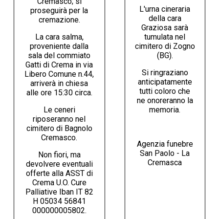
Cremasco; si
L'urna cineraria
proseguirà per la
della cara
cremazione.
Graziosa sarà
La cara salma,
tumulata nel
proveniente dalla
cimitero di Zogno
sala del commiato
(BG).
Gatti di Crema in via
Si ringraziano
Libero Comune n.44,
anticipatamente
arriverà in chiesa
tutti coloro che
alle ore 15:30 circa.
ne onoreranno la
Le ceneri
memoria.
riposeranno nel
cimitero di Bagnolo
Cremasco.
Agenzia funebre
San Paolo - La
Non fiori, ma
Cremasca
devolvere eventuali
offerte alla ASST di
Crema U.O. Cure
Palliative Iban IT 82
H 05034 56841
000000005802.