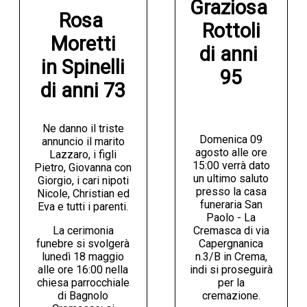
Graziosa 
Rosa 
Rottoli

Moretti

di anni 
in Spinelli

95
di anni 73
Ne danno il triste
Domenica 09
annuncio il marito
agosto alle ore
Lazzaro, i figli
15:00 verrà dato
Pietro, Giovanna con
un ultimo saluto
Giorgio, i cari nipoti
presso la casa
Nicole, Christian ed
funeraria San
Eva e tutti i parenti.
Paolo - La
La cerimonia
Cremasca di via
funebre si svolgerà
Capergnanica
lunedì 18 maggio
n.3/B in Crema,
alle ore 16:00 nella
indi si proseguirà
chiesa parrocchiale
per la
di Bagnolo
cremazione.