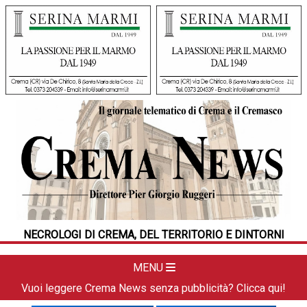
HOME
CRONACA
POLITICA
LA FOTO
METEO
NECROLOGI DI CREMA, DEL TERRITORIO E DINTORNI
DAL TERRITORIO
CULTURA
MENU
SPORT
Vuoi leggere Crema News senza pubblicità? Clicca qui!
APPUNTAMENTI