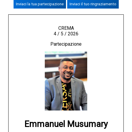
Inviaci la tua partecipazione
Inviaci il tuo ringraziamento
CREMASCO
OROSCOPO
LA PIAZZA
CREMA
4 / 5 / 2026
ANIMALI
Partecipazione
NECROLOGI
ACCEDI
Emmanuel Musumary