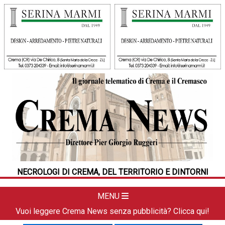
HOME
CRONACA
POLITICA
LA FOTO
METEO
NECROLOGI DI CREMA, DEL TERRITORIO E DINTORNI
DAL TERRITORIO
CULTURA
MENU
SPORT
Vuoi leggere Crema News senza pubblicità? Clicca qui!
APPUNTAMENTI