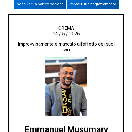
Inviaci la tua partecipazione
Inviaci il tuo ringraziamento
CREMASCO
OROSCOPO
LA PIAZZA
CREMA
14 / 5 / 2026
ANIMALI
Improvvisamente è mancato all'affetto dei suoi
NECROLOGI
cari
ACCEDI
Emmanuel Musumary
