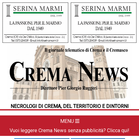
HOME
CRONACA
POLITICA
LA FOTO
METEO
NECROLOGI DI CREMA, DEL TERRITORIO E DINTORNI
DAL TERRITORIO
CULTURA
MENU
SPORT
Vuoi leggere Crema News senza pubblicità? Clicca qui!
APPUNTAMENTI