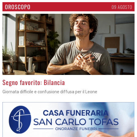
OROSCOPO
09 AGOSTO
>
Segno favorito: Bilancia
Giornata difficile e confusione diffusa per il Leone