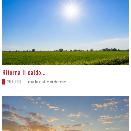
>
Ritorna il caldo...
26 LUGLIO
...ma la notte si dorme