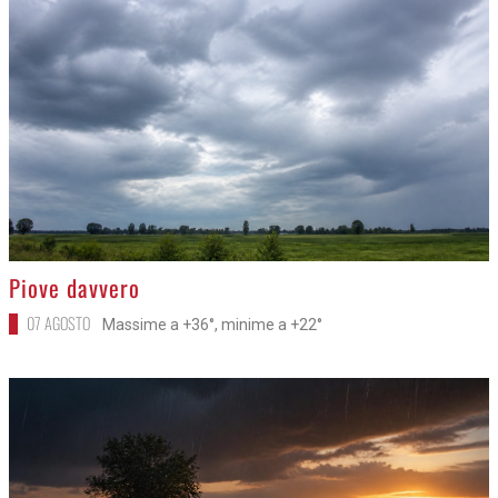
>
Piove davvero
07 AGOSTO
Massime a +36°, minime a +22°