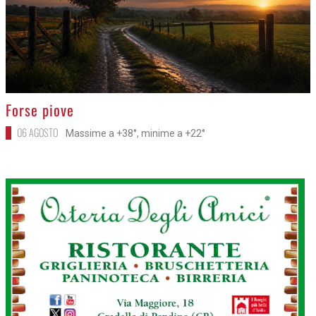
>
Forse piove
06 AGOSTO
Massime a +38°, minime a +22°