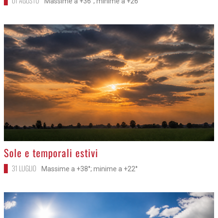
01 AGOSTO
Massime a +36°; minime a +26°
>
Sole e temporali estivi
31 LUGLIO
Massime a +38°; minime a +22°