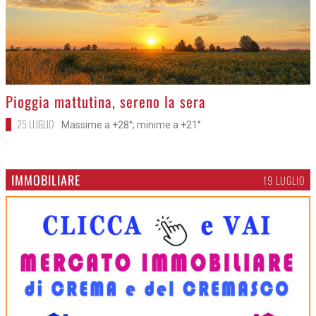
>
Pioggia mattutina, sereno la sera
25 LUGLIO
Massime a +28°; minime a +21°
IMMOBILIARE
19 LUGLIO