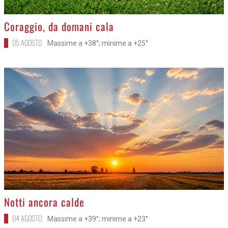
>
Coraggio, da domani cala
05 AGOSTO
Massime a +38°; minime a +25°
>
Notti ancora calde
04 AGOSTO
Massime a +39°; minime a +23°