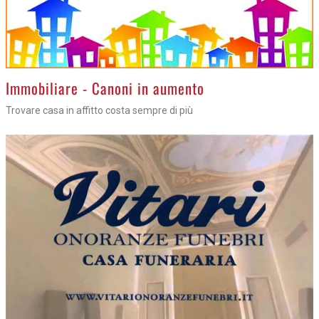
>
Immobiliare - Canoni in aumento
Trovare casa in affitto costa sempre di più