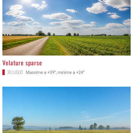
>
Velature sparse
30 LUGLIO
Massime a +39°, minime a +24°