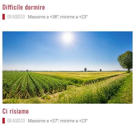
>
Difficile dormire
09 AGOSTO
Massime a +38°; minime a +23°
>
Ci risiamo
08 AGOSTO
Massime a +37°; minime a +23°