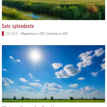
>
Sole splendente
29 LUGLIO
Massime a +35°; minime a +24°
>