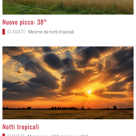
>
Nuovo picco: 38°
02 AGOSTO
Minime da notti tropicali
>
Notti tropicali