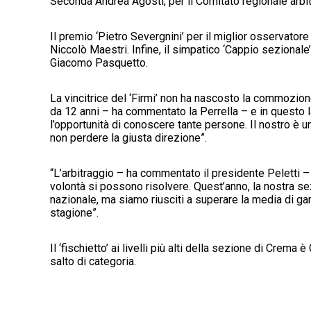
Seconda Andrea Agosti, per il Comitato regionale arbi
Il premio ‘Pietro Severgnini’ per il miglior osservator
Niccolò Maestri. Infine, il simpatico ‘Cappio sezionale’,
Giacomo Pasquetto.
La vincitrice del ‘Firmi’ non ha nascosto la commozione
da 12 anni – ha commentato la Perrella – e in questo 
l’opportunità di conoscere tante persone. Il nostro è 
non perdere la giusta direzione”.
“L’arbitraggio – ha commentato il presidente Peletti –
volontà si possono risolvere. Quest’anno, la nostra sezi
nazionale, ma siamo riusciti a superare la media di gare
stagione”.
Il ‘fischietto’ ai livelli più alti della sezione di Crema
salto di categoria.