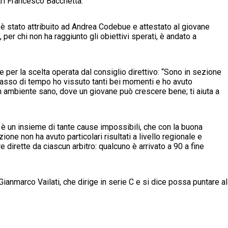
tri Francesco Bacchetta.
e è stato attribuito ad Andrea Codebue e attestato al giovane
 per chi non ha raggiunto gli obiettivi sperati, è andato a
 per la scelta operata dal consiglio direttivo: “Sono in sezione
lasso di tempo ho vissuto tanti bei momenti e ho avuto
un ambiente sano, dove un giovane può crescere bene; ti aiuta a
 è un insieme di tante cause impossibili, che con la buona
one non ha avuto particolari risultati a livello regionale e
 dirette da ciascun arbitro: qualcuno è arrivato a 90 a fine
 è Gianmarco Vailati, che dirige in serie C e si dice possa puntare al