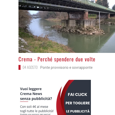
>
Crema - Perché spendere due volte
04 AGOSTO
Ponte provvisorio e sovrapponte