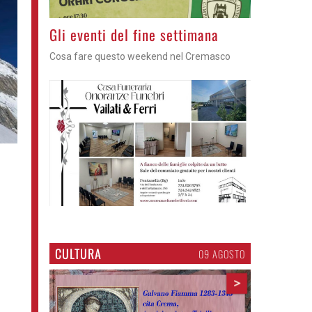
Azzano - Cena in piazza
Sagra di San Lorenzo, con don Lorenzo
CULTURA
09 AGOSTO
>