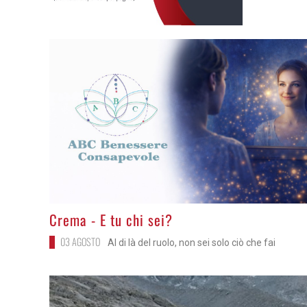
>
Crema - E tu chi sei?
03 AGOSTO
Al di là del ruolo, non sei solo ciò che fai