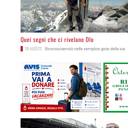
>
Quei segni che ci rivelano DIo
09 AGOSTO
Riconosciamolo nelle semplice gioie della via