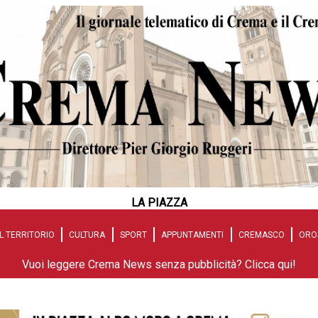
LA PIAZZA
L TERRITORIO
CULTURA
SPORT
APPUNTAMENTI
CREMASCO
ORO
Vuoi leggere Crema News senza pubblicità? Clicca qui!