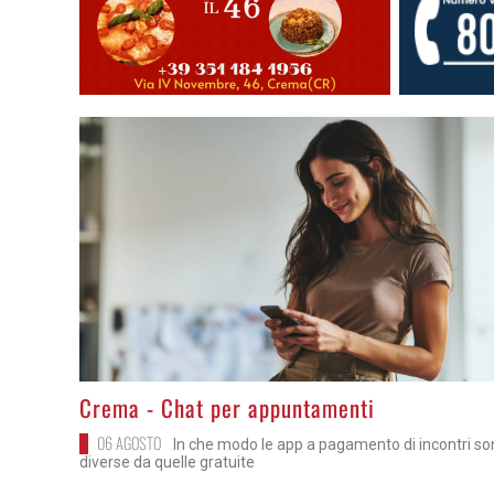
>
Crema - Chat per appuntamenti
06 AGOSTO
In che modo le app a pagamento di incontri s
diverse da quelle gratuite