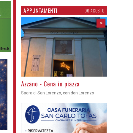
APPUNTAMENTI
06 AGOSTO
>
Gli appuntamenti fino a sabato
Cosa fare questi giorni nel Cremasco