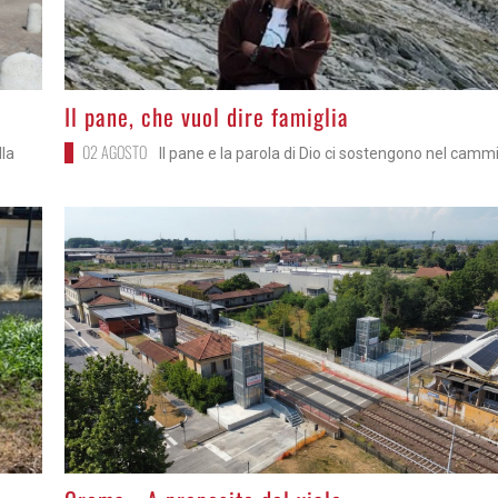
>
Il pane, che vuol dire famiglia
02 AGOSTO
lla
Il pane e la parola di Dio ci sostengono nel camm
>