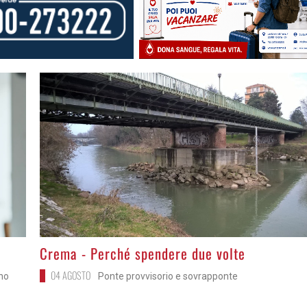
>
Crema - Perché spendere due volte
04 AGOSTO
ono
Ponte provvisorio e sovrapponte