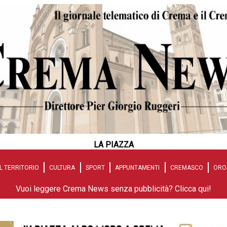
LA PIAZZA
L TERRITORIO
CULTURA
SPORT
APPUNTAMENTI
CREMASCO
ORO
Vuoi leggere Crema News senza pubblicità? Clicca qui!