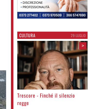
CULTURA
29 LUGLIO
>
Trescore - Finché il silenzio
regge