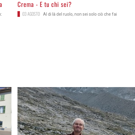
>
a
Crema - E tu chi sei?
03 AGOSTO
k:
Al di là del ruolo, non sei solo ciò che fai