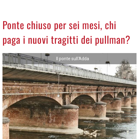
CREMASCO
OROSCOPO
Ponte chiuso per sei mesi, chi
LA PIAZZA
paga i nuovi tragitti dei pullman?
ANIMALI
NECROLOGI
Il ponte sull'Adda
ACCEDI