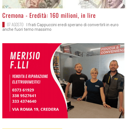
>
Cremona - Eredità: 160 milioni, in lire
07 AGOSTO
I frati Cappuccini eredi sperano di convertirli in euro
anche fuori temo massimo