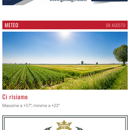
METEO
08 AGOSTO
>
Ci risiamo
Massime a +37°; minime a +23°