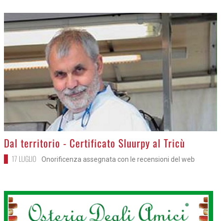
>
Dal territorio - Certificato Sluurpy al Tricù
17 LUGLIO
Onorificenza assegnata con le recensioni del web