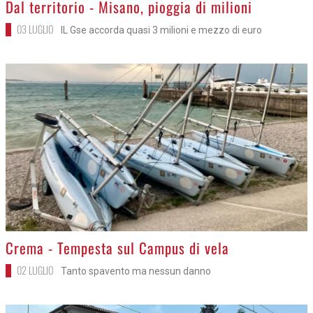
>
Dal territorio - Misano, pioggia di milioni
03 LUGLIO
IL Gse accorda quasi 3 milioni e mezzo di euro
>
Crema - Tempesta sul Campus di vela
02 LUGLIO
Tanto spavento ma nessun danno