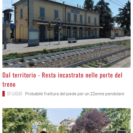
>
Dal territorio - Resta incastrato nelle porte del
treno
01 LUGLIO
Probabile frattura del piede per un 22enne pendolare