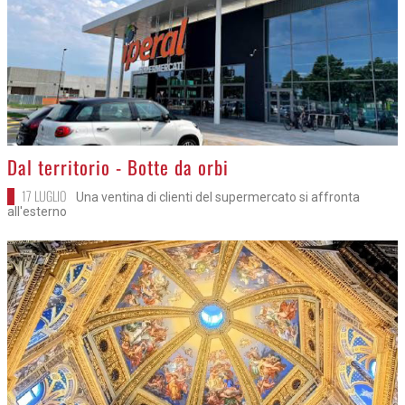
>
Dal territorio - Botte da orbi
17 LUGLIO
Una ventina di clienti del supermercato si affronta
all'esterno