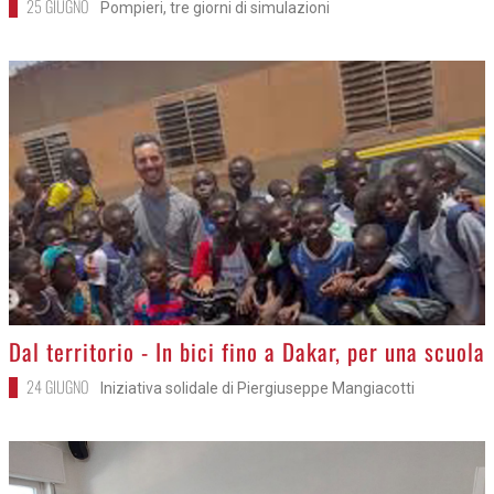
25 GIUGNO
Pompieri, tre giorni di simulazioni
>
Dal territorio - In bici fino a Dakar, per una scuola
24 GIUGNO
Iniziativa solidale di Piergiuseppe Mangiacotti