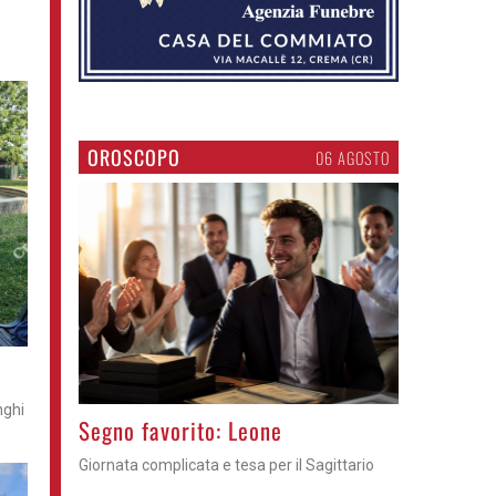
OROSCOPO
06 AGOSTO
nghi
>
Segno favorito: Leone
Giornata complicata e tesa per il Sagittario