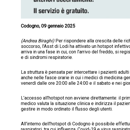
Codogno, 09 gennaio 2025
(Andrea Biraghi)
Per rispondere alla crescita delle ri
soccorso, l’Asst di Lodi ha attivato un hotspot infett
arriva in una fase in cui, con l’arrivo del freddo, si re
e di sindromi respiratorie.
La struttura è pensata per intercettare i pazienti adult
anche nelle fasce orarie in cui i medici di medicina gen
venerdì dalle ore 20:00 alle 24:00 e il sabato e nei gior
L’accesso all’hotspot non avviene direttamente: il pri
medico valuta la situazione clinica e indirizza il pazie
gestire in modo ordinato il flusso degli utenti.
All’interno dell’hotspot di Codogno è possibile effettua
respiratori, tra cui influenza, Covid-19 e virus respir