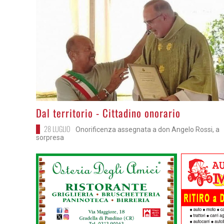
>
Dal territorio - Cittadino onorario
28 LUGLIO
Onorificenza assegnata a don Angelo Rossi, a
sorpresa