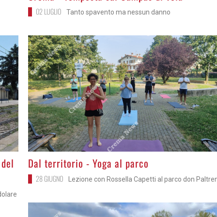
02 LUGLIO
Tanto spavento ma nessun danno
>
 del
Dal territorio - Yoga al parco
28 GIUGNO
Lezione con Rossella Capetti al parco don Paltre
dolare