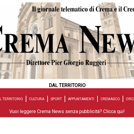
DAL TERRITORIO
L TERRITORIO
CULTURA
SPORT
APPUNTAMENTI
CREMASCO
ORO
Vuoi leggere Crema News senza pubblicità? Clicca qui!