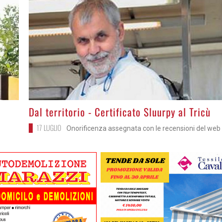
>
Dal territorio - Certificato Sluurpy al Tricù
17 LUGLIO
Onorificenza assegnata con le recensioni del web