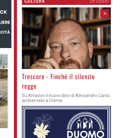
CULTURA
29 LUGLIO
>
Trescore - Finché il silenzio
regge
Su Amazon il nuovo libro di Alessandro Cantù
ambientato a Crema