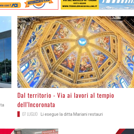
>
Dal territorio - Via ai lavori al tempio
dell'Incoronata
nta
07 LUGLIO
Li esegue la ditta Mariani restauri