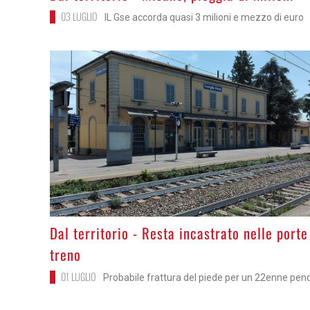
03 LUGLIO
IL Gse accorda quasi 3 milioni e mezzo di euro
>
Dal territorio - Resta incastrato nelle porte
treno
01 LUGLIO
Probabile frattura del piede per un 22enne pen