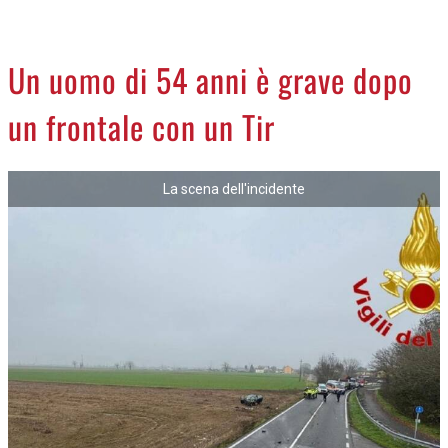
CREMASCO
OROSCOPO
Un uomo di 54 anni è grave dopo
LA PIAZZA
un frontale con un Tir
ANIMALI
NECROLOGI
La scena dell'incidente
ACCEDI