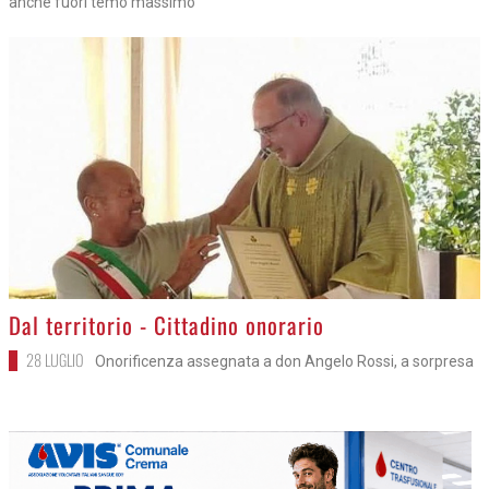
anche fuori temo massimo
>
Dal territorio - Cittadino onorario
28 LUGLIO
Onorificenza assegnata a don Angelo Rossi, a sorpresa