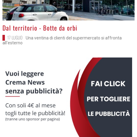
>
Dal territorio - Botte da orbi
17 LUGLIO
Una ventina di clienti del supermercato si affronta
all'esterno