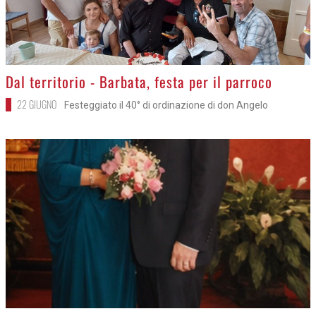
>
Dal territorio - Barbata, festa per il parroco
22 GIUGNO
Festeggiato il 40° di ordinazione di don Angelo