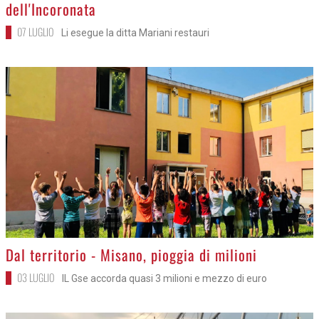
dell'Incoronata
07 LUGLIO
Li esegue la ditta Mariani restauri
>
Dal territorio - Misano, pioggia di milioni
03 LUGLIO
IL Gse accorda quasi 3 milioni e mezzo di euro