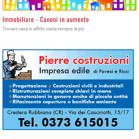
>
Immobiliare - Canoni in aumento
Trovare casa in affitto costa sempre di più