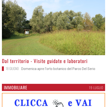
>
Dal territorio - Visite guidate e laboratori
18 GIUGNO
Domenica apre l'orto botanico del Parco Del Serio
IMMOBILIARE
19 LUGLIO