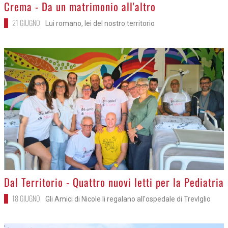
>
Crema - Da un matrimonio all'altro
21 GIUGNO
Lui romano, lei del nostro territorio
>
Dal Territorio - Quattro nuovi letti per la Pediatria
18 GIUGNO
Gli Amici di Nicole li regalano all'ospedale di Trevlglio