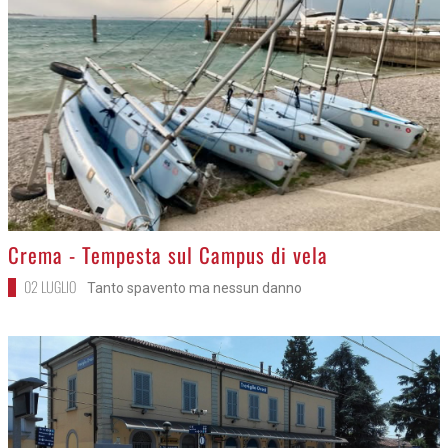
>
Crema - Tempesta sul Campus di vela
02 LUGLIO
Tanto spavento ma nessun danno