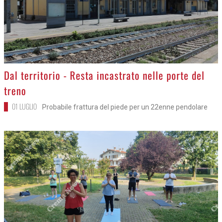
>
Dal territorio - Resta incastrato nelle porte del
treno
01 LUGLIO
Probabile frattura del piede per un 22enne pendolare