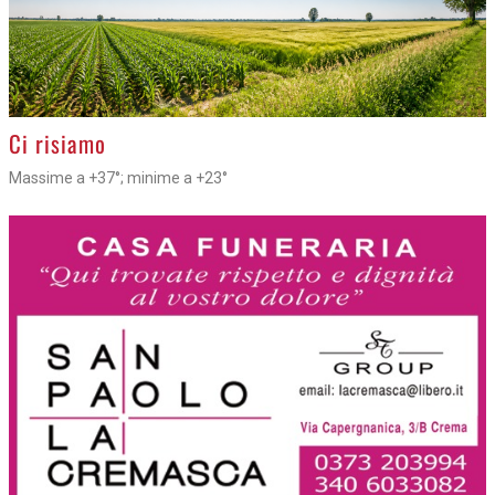
>
Ci risiamo
Massime a +37°; minime a +23°