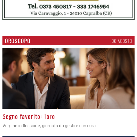
OROSCOPO
08 AGOSTO
>
Segno favorito: Toro
Vergine in flessione, giornata da gestire con cura