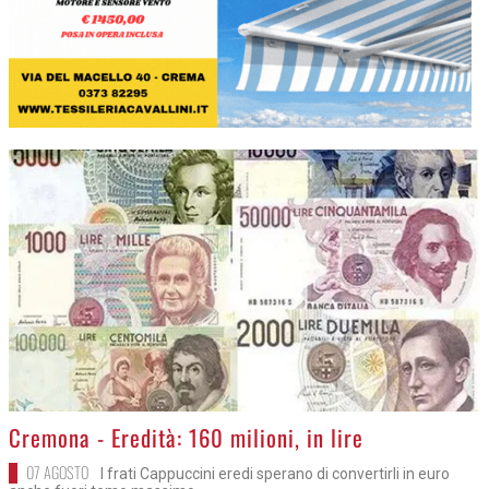
>
Cremona - Eredità: 160 milioni, in lire
07 AGOSTO
I frati Cappuccini eredi sperano di convertirli in euro