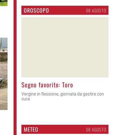
OROSCOPO
08 AGOSTO
>
Segno favorito: Toro