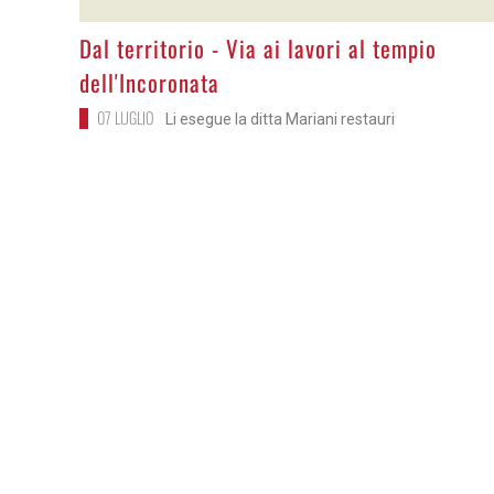
>
Dal territorio - Via ai lavori al tempio
dell'Incoronata
07 LUGLIO
Li esegue la ditta Mariani restauri