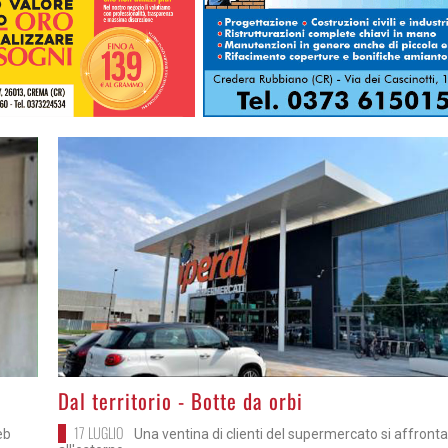
>
Dal territorio - Botte da orbi
17 LUGLIO
eb
Una ventina di clienti del supermercato si affront