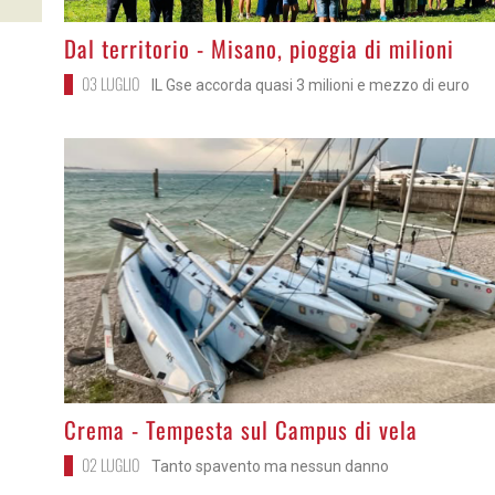
>
Dal territorio - Misano, pioggia di milioni
03 LUGLIO
IL Gse accorda quasi 3 milioni e mezzo di euro
>
Crema - Tempesta sul Campus di vela
02 LUGLIO
Tanto spavento ma nessun danno