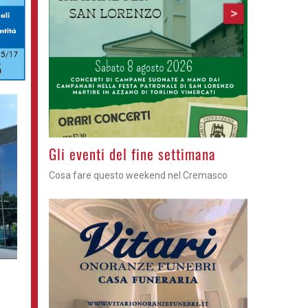
>
Azzano - Cena in piazza
Sagra di San Lorenzo, con don Lorenzo
a