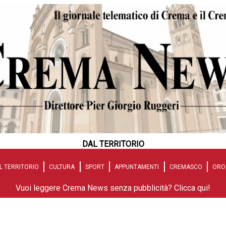
DAL TERRITORIO
L TERRITORIO
CULTURA
SPORT
APPUNTAMENTI
CREMASCO
ORO
Vuoi leggere Crema News senza pubblicità? Clicca qui!