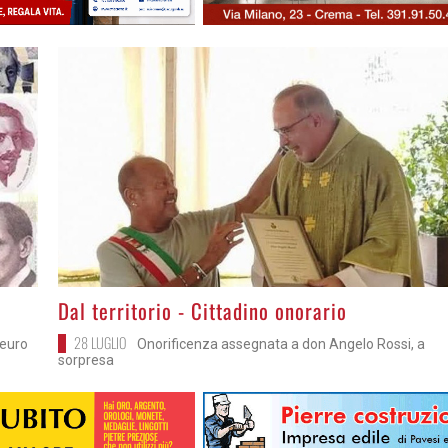
>
Dal territorio - Cittadino onorario
28 LUGLIO
 euro
Onorificenza assegnata a don Angelo Rossi, a
sorpresa