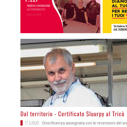
>
Dal territorio - Certificato Sluurpy al Tricù
17 LUGLIO
Onorificenza assegnata con le recensioni del w