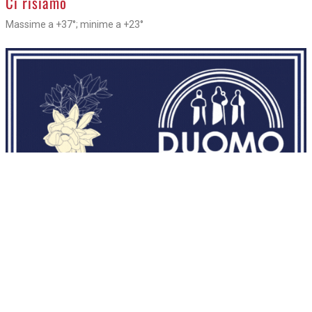
Ci risiamo
Massime a +37°; minime a +23°
NECROLOGI
8/8/2026