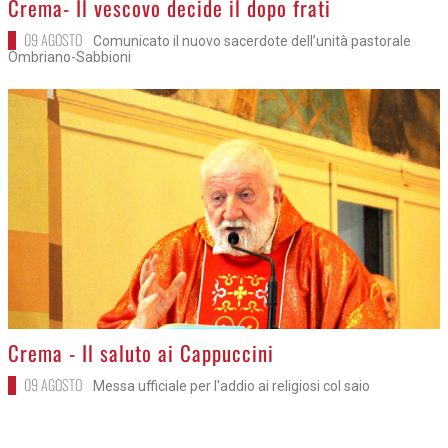
Crema- Il vescovo decide il dopo frati
09 AGOSTO
Comunicato il nuovo sacerdote dell’unità pastorale
Ombriano-Sabbioni
>
Crema - Il saluto ai Cappuccini
09 AGOSTO
Messa ufficiale per l'addio ai religiosi col saio