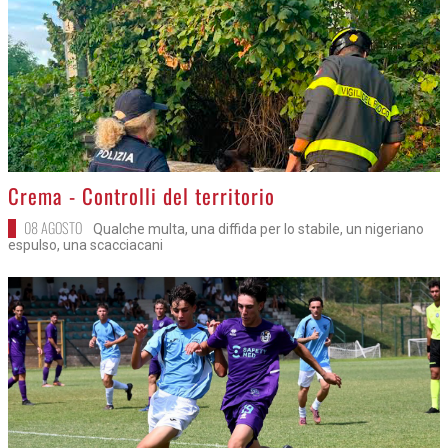
>
Crema - Controlli del territorio
08 AGOSTO
Qualche multa, una diffida per lo stabile, un nigeriano
espulso, una scacciacani