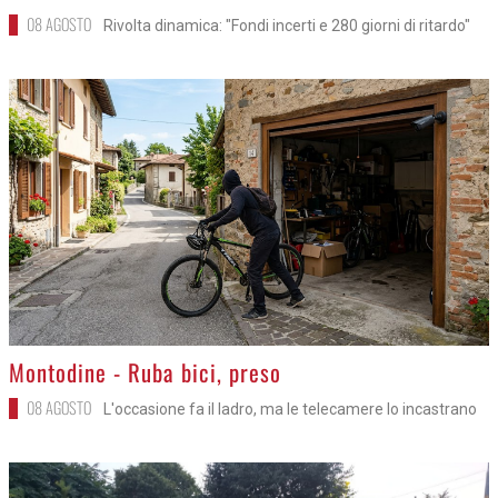
08 AGOSTO
Rivolta dinamica: "Fondi incerti e 280 giorni di ritardo"
>
Montodine - Ruba bici, preso
08 AGOSTO
L'occasione fa il ladro, ma le telecamere lo incastrano