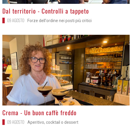
>
Dal territorio - Controlli a tappeto
09 AGOSTO
Forze dell'ordine nei posti più critici
>
Crema - Un buon caffè freddo
09 AGOSTO
Aperitivo, cocktail o dessert