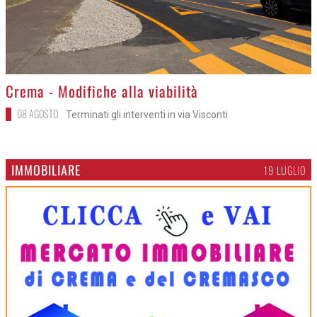
>
Crema - Modifiche alla viabilità
08 AGOSTO
Terminati gli interventi in via Visconti
IMMOBILIARE
19 LUGLIO