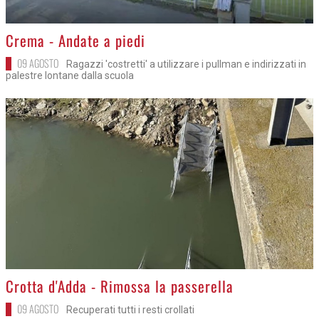
>
Crema - Andate a piedi
09 AGOSTO
Ragazzi 'costretti' a utilizzare i pullman e indirizzati in
palestre lontane dalla scuola
>
Crotta d'Adda - Rimossa la passerella
09 AGOSTO
Recuperati tutti i resti crollati