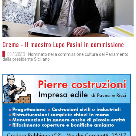
>
Crema - Il maestro Lupo Pasini in commissione
09 AGOSTO
Nominato nella commissione cultura del Parlamento
dalla presidente Siciliano