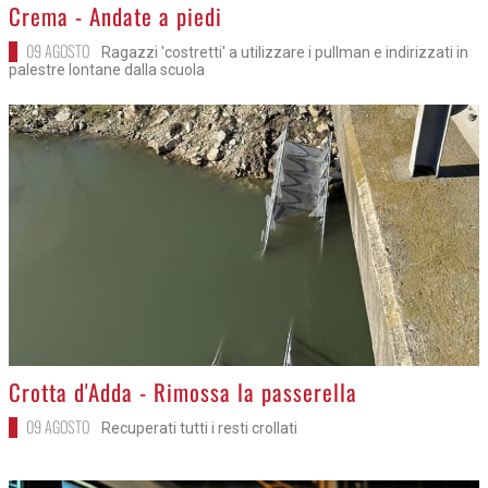
>
Crema - Andate a piedi
09 AGOSTO
Ragazzi 'costretti' a utilizzare i pullman e indirizzati in
palestre lontane dalla scuola
>
Crotta d'Adda - Rimossa la passerella
09 AGOSTO
Recuperati tutti i resti crollati