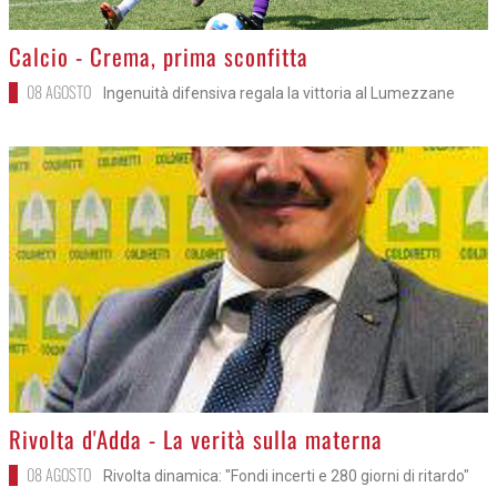
>
Calcio - Crema, prima sconfitta
08 AGOSTO
Ingenuità difensiva regala la vittoria al Lumezzane
>
Rivolta d'Adda - La verità sulla materna
08 AGOSTO
Rivolta dinamica: "Fondi incerti e 280 giorni di ritardo"