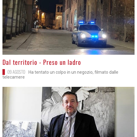
>
Dal territorio - Preso un ladro
09 AGOSTO
Ha tentato un colpo in un negozio, filmato dalle
telecamere