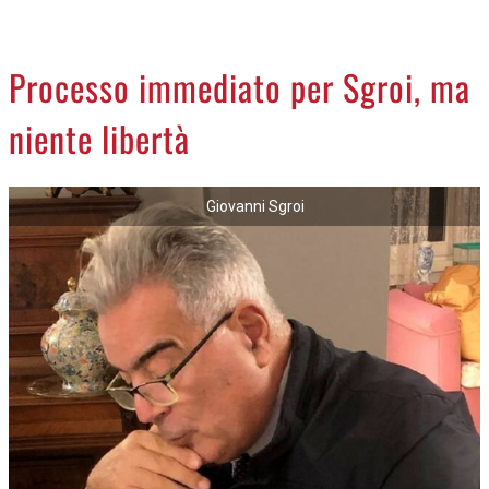
CREMASCO
OROSCOPO
Processo immediato per Sgroi, ma
LA PIAZZA
niente libertà
ANIMALI
NECROLOGI
Giovanni Sgroi
ACCEDI