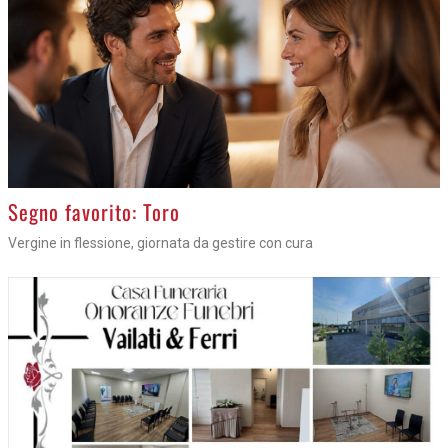
>
Segno favorito: Toro
Vergine in flessione, giornata da gestire con cura