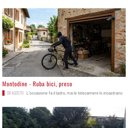
>
Montodine - Ruba bici, preso
08 AGOSTO
L'occasione fa il ladro, ma le telecamere lo incastrano