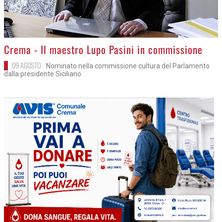
>
Crema - Il maestro Lupo Pasini in commissione
09 AGOSTO
Nominato nella commissione cultura del Parlamento
dalla presidente Siciliano