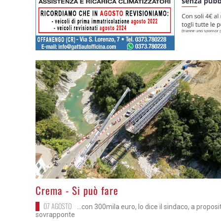
>
Crema - Si può fare
07 AGOSTO
...con 300mila euro, lo dice il sindaco, a proposi
sovrapponte