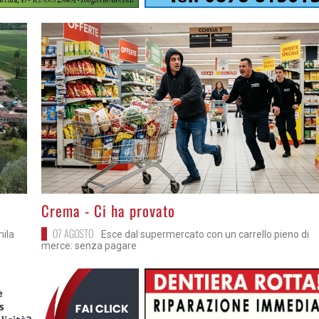
>
Crema - Ci ha provato
07 AGOSTO
mila
Esce dal supermercato con un carrello pieno di
merce: senza pagare