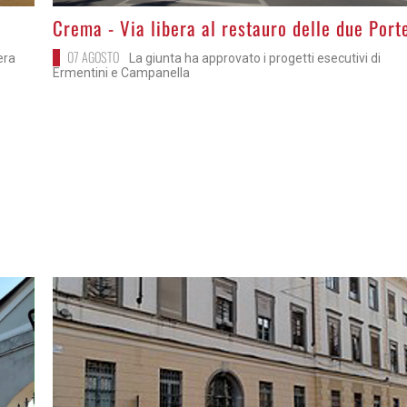
>
Crema - Via libera al restauro delle due Port
07 AGOSTO
bera
La giunta ha approvato i progetti esecutivi di
Ermentini e Campanella