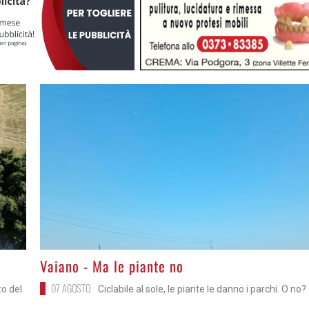
>
Vaiano - Ma le piante no
07 AGOSTO
to del
Ciclabile al sole, le piante le danno i parchi. O no?