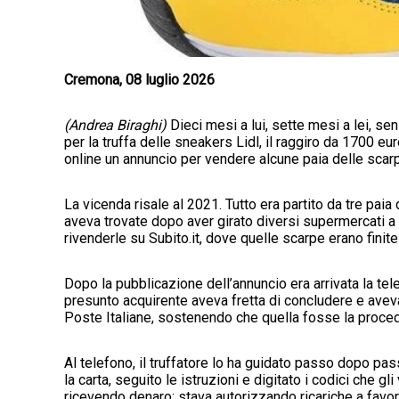
Cremona, 08 luglio 2026
(Andrea Biraghi)
Dieci mesi a lui, sette mesi a lei, s
per la truffa delle sneakers Lidl, il raggiro da 1700 
online un annuncio per vendere alcune paia delle scarpe
La vicenda risale al 2021. Tutto era partito da tre paia 
aveva trovate dopo aver girato diversi supermercati a
rivenderle su Subito.it, dove quelle scarpe erano finite 
Dopo la pubblicazione dell’annuncio era arrivata la tel
presunto acquirente aveva fretta di concludere e aveva
Poste Italiane, sostenendo che quella fosse la proced
Al telefono, il truffatore lo ha guidato passo dopo pas
la carta, seguito le istruzioni e digitato i codici che 
ricevendo denaro: stava autorizzando ricariche a favore