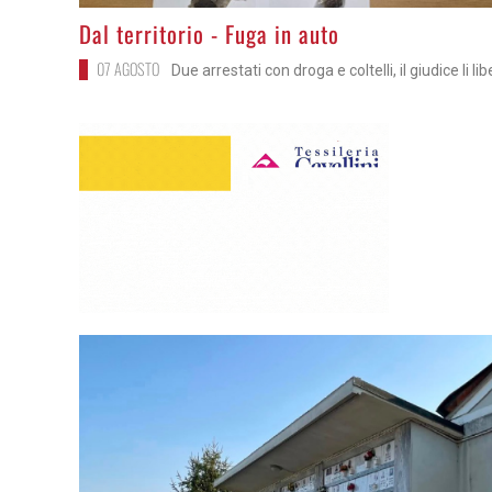
>
Dal territorio - Fuga in auto
07 AGOSTO
Due arrestati con droga e coltelli, il giudice li li