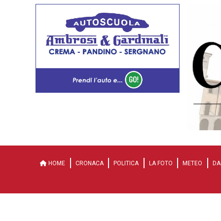
HOME
CRONACA
POLITICA
LA FOTO
METEO
DA