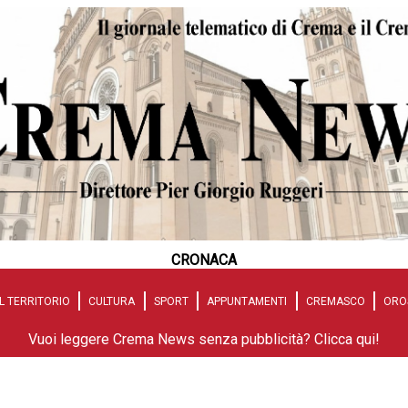
CRONACA
L TERRITORIO
CULTURA
SPORT
APPUNTAMENTI
CREMASCO
ORO
Vuoi leggere Crema News senza pubblicità? Clicca qui!