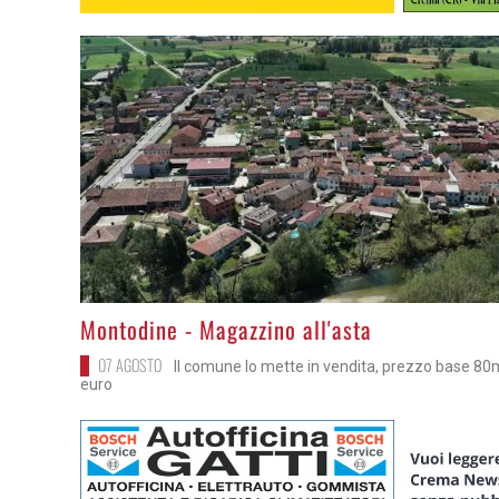
>
Montodine - Magazzino all'asta
07 AGOSTO
Il comune lo mette in vendita, prezzo base 80
euro